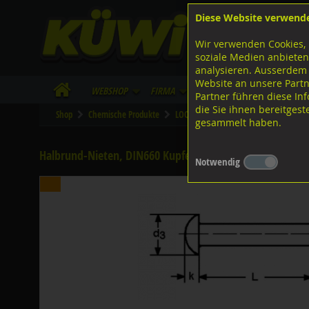
Diese Website verwend
F
Lagerstrasse 8
8953 Dietikon
Wir verwenden Cookies, 
I
Tel.
043 455 20 30
soziale Medien anbieten
analysieren. Ausserdem
Website an unsere Partn
WebShop
Firma
Lieferinfo
Infos/Dow
Partner führen diese I
die Sie ihnen bereitges
Shop
Chemische Produkte
LOCTITE Industrielle Kleb- und Dichtst
gesammelt haben.
Halbrund-Nieten, DIN660 Kupfer 5x14
Notwendig