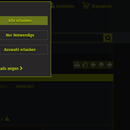
Anmelden
Warenkorb
Alle erlauben
Nur Notwendige
Auswahl erlauben
ails zeigen
5014
KN021421
ück