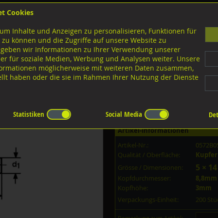
et Cookies
B
um Inhalte und Anzeigen zu personalisieren, Funktionen für
G
 zu können und die Zugriffe auf unsere Website zu
 geben wir Informationen zu Ihrer Verwendung unserer
er für soziale Medien, Werbung und Analysen weiter. Unsere
nloads
nformationen möglicherweise mit weiteren Daten zusammen,
tellt haben oder die sie im Rahmen Ihrer Nutzung der Dienste
offe
Diverse Produkte Loctite
Strukturelles Kleben
Statistiken
Social Media
Det
Artikel-Informationen
Artikel-Nr.:
0572B0
Qualität / Oberfläche:
Kupfer
5 × 14
Grösse / Dimensionen:
Kopfdurchmesser:
8,8mm
Kopfhöhe:
3mm
Verpackungs-Einheit:
200 St