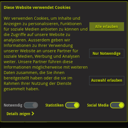
Diese Website verwendet Cookies
Anmelden
Warenkorb
Wir verwenden Cookies, um Inhalte und
Shop
Dübeltechnik
Fischer Thermax Dübel
Diverse Ausführungen
Anzeigen zu personalisieren, Funktionen
Thermax 12 und 16
Stahl verzinkt
Alle erlauben
für soziale Medien anbieten zu können und
die Zugriffe auf unsere Website zu
analysieren. Ausserdem geben wir
FISCHER Thermax 16, Stahl verzinkt 16x170-M12
Informationen zu Ihrer Verwendung
unserer Website an unsere Partner für
Nur Notwendige
soziale Medien, Werbung und Analysen
weiter. Unsere Partner führen diese
Informationen möglicherweise mit weiteren
Daten zusammen, die Sie ihnen
bereitgestellt haben oder die sie im
Auswahl erlauben
Rahmen Ihrer Nutzung der Dienste
gesammelt haben.
Notwendig
Statistiken
Social Media
Details zeigen