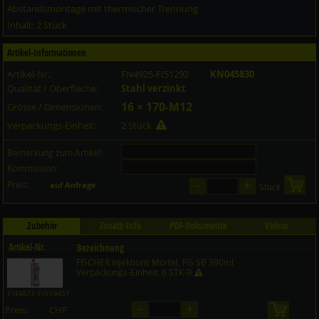
Abstandsmontage mit thermischer Trennung
Inhalt: 2 Stück
Artikel-Informationen
Artikel-Nr.:
FN4925-FI51292
KN045830
Qualität / Oberfläche:
Stahl verzinkt
16 × 170-M12
Grösse / Dimensionen:
Verpackungs-Einheit:
2 Stück
Bemerkung zum Artikel:
Kommission:
–
+
Preis:
in 
auf Anfrage
Stück
Zubehör
Zusatz-Info
PDF-Dokumente
Videos
Artikel-Nr.
Bezeichnung
FISCHER Injektions Mörtel, FIS SB 390ml
Preis CHF
Menge
Verpackungs-Einheit: 6 STK-B
FN4872-FI519451
–
+
Preis:
CHF
in den 
auf Anfrage