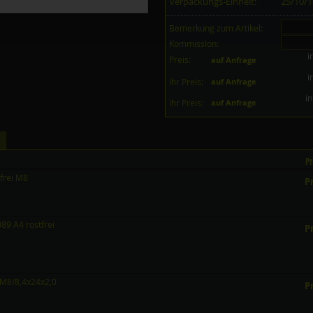
Verpackungs-Einheit:
25/10/
Bemerkung zum Artikel:
Kommission:
i
Preis:
auf Anfrage
i
Ihr Preis:
auf Anfrage
in
Ihr Preis:
auf Anfrage
Pr
frei M8
Pr
9 A4 rostfrei
Pr
 M8/8,4x24x2,0
Pr