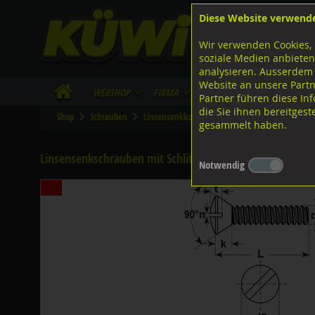
Diese Website verwend
F
Lagerstrasse 8
8953 Dietikon
Wir verwenden Cookies, 
I
Tel.
043 455 20 30
soziale Medien anbieten
analysieren. Ausserdem
Website an unsere Partn
WebShop
Firma
Lieferinfo
Infos/Dow
Partner führen diese I
die Sie ihnen bereitges
Shop
Schrauben
Linsensenkkopf
M-Gewinde
Diverse Au
gesammelt haben.
Linsensenkschrauben mit Schlitz, DIN964A ISO2010 A4 r
Notwendig