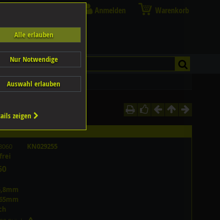
Anmelden
Warenkorb
Alle erlauben
Nur Notwendige
Auswahl erlauben
ails zeigen
8060
KN029255
frei
60
5,8mm
,65mm
ch