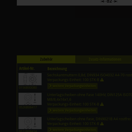
Zubehör
Zusatz-Informationen
Artikel-Nr.
Bezeichnung
Sechskantmuttern 0,8d, DIN934 ISO4032 A4-70 rost
Verpackungs-Einheit: 100 STK-B
weitere Verpackungseinheiten
0156B00080
Unterlagscheiben ohne Fase 140HV, DIN125A ISO708
M8/8,4x16x1,6
Verpackungs-Einheit: 100 STK-B
0526B08417
weitere Verpackungseinheiten
Unterlagscheiben ohne Fase, DIN9021B A4 rostfrei
Verpackungs-Einheit: 100 STK-B
weitere Verpackungseinheiten
0521B08424