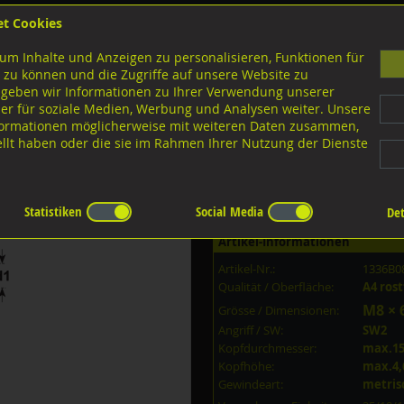
et Cookies
B
um Inhalte und Anzeigen zu personalisieren, Funktionen für
G
 zu können und die Zugriffe auf unsere Website zu
 geben wir Informationen zu Ihrer Verwendung unserer
er für soziale Medien, Werbung und Analysen weiter. Unsere
nloads
nformationen möglicherweise mit weiteren Daten zusammen,
tellt haben oder die sie im Rahmen Ihrer Nutzung der Dienste
sführungen M-Gewinde
mit Schlitz
A4 rostfrei
ostfrei M8x60/60
Statistiken
Social Media
Det
Artikel-Informationen
Artikel-Nr.:
1336B0
Qualität / Oberfläche:
A4 rost
M8 × 
Grösse / Dimensionen:
Angriff / SW:
SW2
Kopfdurchmesser:
max.1
Kopfhöhe:
max.4
Gewindeart:
metris