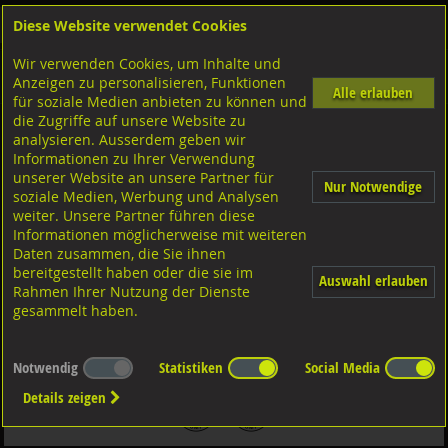
Diese Website verwendet Cookies
Anmelden
Warenkorb
Wir verwenden Cookies, um Inhalte und
Shop
Sicherungselemente
Federringe/Sperrkantringe
Anzeigen zu personalisieren, Funktionen
Diverse Ausführungen Federringe
Federringe mit glatten Enden
A4 rostfrei
Alle erlauben
für soziale Medien anbieten zu können und
die Zugriffe auf unsere Website zu
analysieren. Ausserdem geben wir
Federringe, DIN127B A4 rostfrei M8/8,1x14,8x2
Informationen zu Ihrer Verwendung
unserer Website an unsere Partner für
Nur Notwendige
soziale Medien, Werbung und Analysen
weiter. Unsere Partner führen diese
Informationen möglicherweise mit weiteren
Daten zusammen, die Sie ihnen
bereitgestellt haben oder die sie im
Auswahl erlauben
Rahmen Ihrer Nutzung der Dienste
gesammelt haben.
Notwendig
Statistiken
Social Media
Details zeigen