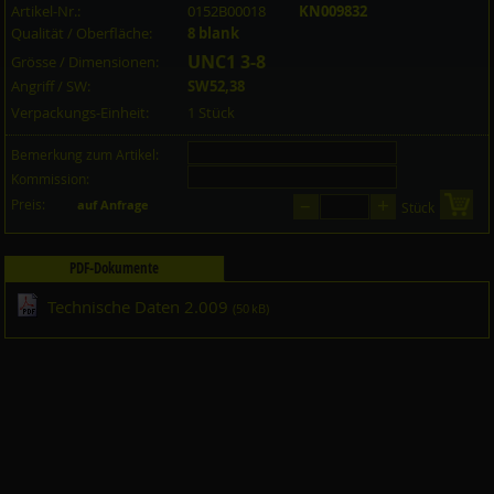
Artikel-Nr.:
0152B00018
KN009832
Qualität / Oberfläche:
8 blank
UNC1 3-8
Grösse / Dimensionen:
Angriff / SW:
SW52,38
Verpackungs-Einheit:
1 Stück
Bemerkung zum Artikel:
Kommission:
–
+
Preis:
in 
auf Anfrage
Stück
PDF-Dokumente
Technische Daten 2.009
(50 kB)