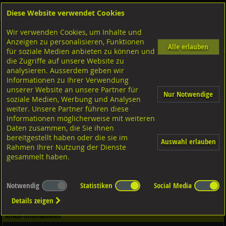
Diese Website verwendet Cookies
Anmelden
Warenkorb
Wir verwenden Cookies, um Inhalte und
Shop
Muttern Innengewinde
Sechskantmuttern
Zollgewinde UNC UNF WW
Anzeigen zu personalisieren, Funktionen
ähnlich DIN 934 UNC
8 blank
Alle erlauben
für soziale Medien anbieten zu können und
die Zugriffe auf unsere Website zu
analysieren. Ausserdem geben wir
Sechskantmuttern 0,8d, ~DIN934 ISO4032 8 blank UNC1
Informationen zu Ihrer Verwendung
3-8
unserer Website an unsere Partner für
Nur Notwendige
soziale Medien, Werbung und Analysen
weiter. Unsere Partner führen diese
Informationen möglicherweise mit weiteren
Daten zusammen, die Sie ihnen
bereitgestellt haben oder die sie im
Auswahl erlauben
Rahmen Ihrer Nutzung der Dienste
gesammelt haben.
Notwendig
Statistiken
Social Media
Details zeigen
Artikel-Informationen