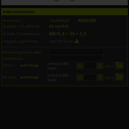
Artikel-Informationen
Artikel-Nr.:
1502B06035
KN031422
Qualität / Oberfläche:
A4 rostfrei
M6/6,4 × 35 × 1,5
Grösse / Dimensionen:
Verpackungs-Einheit:
100/200 Stück
Bemerkung zum Artikel:
Kommission:
in Pack à 100
–
+
Preis:
in 
auf Anfrage
Stück
Stück
in Pack à 200
–
+
in 
Ihr Preis:
auf Anfrage
Stück
Stück