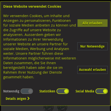
Diese Website verwendet Cookies
Anmelden
Warenkorb
Wir verwenden Cookies, um Inhalte und
Shop
Muttern Innengewinde
Gewindeeinsätze RECOIL
Anzeigen zu personalisieren, Funktionen
Diverse Ausführungen Gewindeeinsätze RECOIL
Gewindeeinsätze RECOIL
metrisch A2-A1 rosftfrei
Alle erlauben
für soziale Medien anbieten zu können und
die Zugriffe auf unsere Website zu
analysieren. Ausserdem geben wir
Unterlagscheiben Karosserie, 1502B A4 rostfrei
Informationen zu Ihrer Verwendung
M6/6,4x35x1,5
unserer Website an unsere Partner für
Nur Notwendige
soziale Medien, Werbung und Analysen
weiter. Unsere Partner führen diese
Informationen möglicherweise mit weiteren
Daten zusammen, die Sie ihnen
bereitgestellt haben oder die sie im
Auswahl erlauben
Rahmen Ihrer Nutzung der Dienste
gesammelt haben.
Notwendig
Statistiken
Social Media
Details zeigen