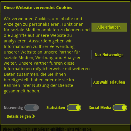
Diese Website verwendet Cookies
Anmelden
Warenkorb
Wir verwenden Cookies, um Inhalte und
Shop
Sicherungselemente
Spannhülsen
Diverse Ausführungen Spannhülsen
Anzeigen zu personalisieren, Funktionen
Alle erlauben
für soziale Medien anbieten zu können und
schwere Ausführung
die Zugriffe auf unsere Website zu
A2 rostfrei, DIN1481 ISO8752
analysieren. Ausserdem geben wir
Informationen zu Ihrer Verwendung
unserer Website an unsere Partner für
Nur Notwendige
soziale Medien, Werbung und Analysen
weiter. Unsere Partner führen diese
Informationen möglicherweise mit weiteren
Daten zusammen, die Sie ihnen
bereitgestellt haben oder die sie im
Auswahl erlauben
Rahmen Ihrer Nutzung der Dienste
gesammelt haben.
Notwendig
Statistiken
Social Media
Dieser Artikel ist in
3
Qualitäten erhältlich - Bitte wählen Sie...
Details zeigen
Qualität / Oberfläche
Dieser Artikel ist in
218
Grössen erhältlich - Bitte wählen Sie...