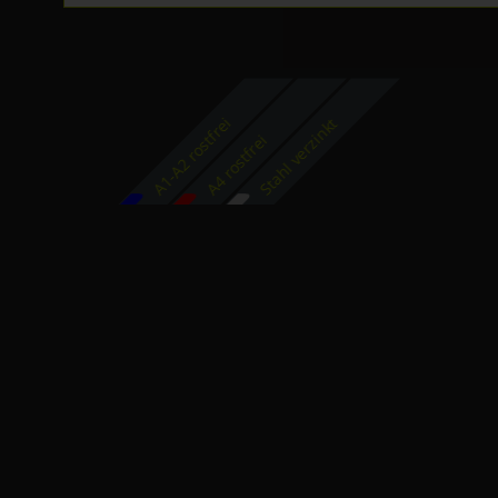
A1-A2 rostfrei
Stahl verzinkt
A4 rostfrei