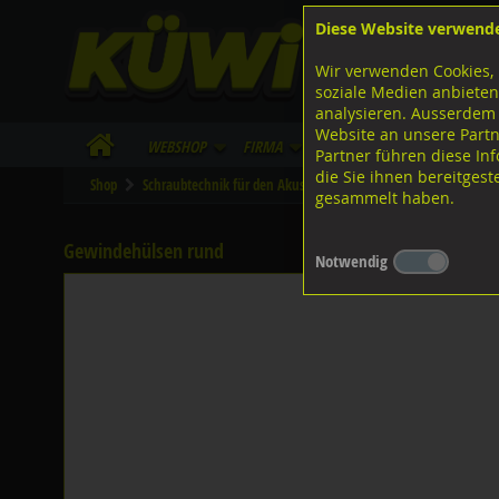
Diese Website verwend
F
Lagerstrasse 8
8953 Dietikon
Wir verwenden Cookies, 
I
Tel.
043 455 20 30
soziale Medien anbieten
analysieren. Ausserdem
Website an unsere Partn
WebShop
Firma
Lieferinfo
Infos/Dow
Partner führen diese I
die Sie ihnen bereitges
Shop
Schraubtechnik für den Akustik- und Trockenbau
Gewindeh
gesammelt haben.
Gewindehülsen rund
Notwendig