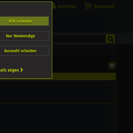
Anmelden
Warenkorb
Alle erlauben
Nur Notwendige
Auswahl erlauben
ails zeigen
ältlich - Bitte wählen Sie...