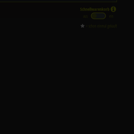
Schnellwarenkorb
aus
ein
= schon einmal gekauft