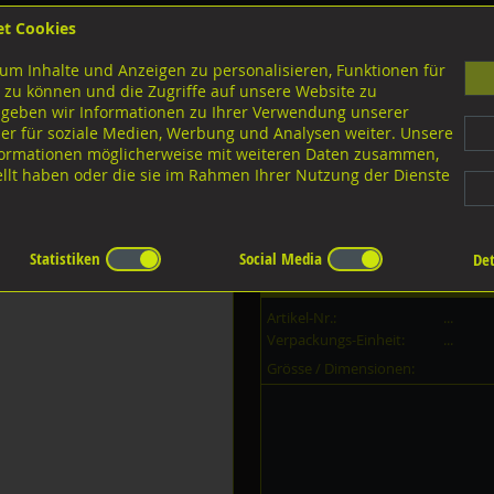
et Cookies
B
um Inhalte und Anzeigen zu personalisieren, Funktionen für
G
 zu können und die Zugriffe auf unsere Website zu
 geben wir Informationen zu Ihrer Verwendung unserer
er für soziale Medien, Werbung und Analysen weiter. Unsere
nloads
nformationen möglicherweise mit weiteren Daten zusammen,
tellt haben oder die sie im Rahmen Ihrer Nutzung der Dienste
ülsen rund
Statistiken
Social Media
Det
Dieser Artikel ist in
0
Grössen erh
Artikel-Nr.:
...
Verpackungs-Einheit:
...
Grösse / Dimensionen: