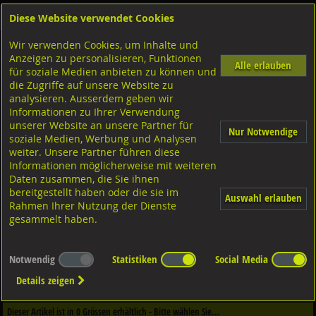
Diese Website verwendet Cookies
Anmelden
Warenkorb
Wir verwenden Cookies, um Inhalte und
Shop
Schraubtechnik für den Akustik- und Trockenbau
Anzeigen zu personalisieren, Funktionen
Alle erlauben
für soziale Medien anbieten zu können und
FISCHER Nageldübel mit Senkkopf PZ
die Zugriffe auf unsere Website zu
analysieren. Ausserdem geben wir
Informationen zu Ihrer Verwendung
unserer Website an unsere Partner für
Nur Notwendige
soziale Medien, Werbung und Analysen
weiter. Unsere Partner führen diese
Informationen möglicherweise mit weiteren
Daten zusammen, die Sie ihnen
bereitgestellt haben oder die sie im
Auswahl erlauben
Rahmen Ihrer Nutzung der Dienste
gesammelt haben.
Notwendig
Statistiken
Social Media
Dieser Artikel ist in
2
Qualitäten erhältlich - Bitte wählen Sie...
Details zeigen
Qualität / Oberfläche
Dieser Artikel ist in
0
Grössen erhältlich - Bitte wählen Sie...