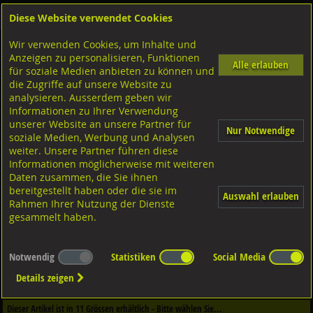
Diese Website verwendet Cookies
Anmelden
Warenkorb
Wir verwenden Cookies, um Inhalte und
Shop
Muttern Innengewinde
Anzeigen zu personalisieren, Funktionen
Alle erlauben
für soziale Medien anbieten zu können und
Hülsenmuttern Senkkopf
die Zugriffe auf unsere Website zu
1.4305 rostfrei, Nr.7991
analysieren. Ausserdem geben wir
Informationen zu Ihrer Verwendung
unserer Website an unsere Partner für
Nur Notwendige
soziale Medien, Werbung und Analysen
weiter. Unsere Partner führen diese
Informationen möglicherweise mit weiteren
Daten zusammen, die Sie ihnen
bereitgestellt haben oder die sie im
Auswahl erlauben
Rahmen Ihrer Nutzung der Dienste
gesammelt haben.
Notwendig
Statistiken
Social Media
Dieser Artikel ist in
2
Qualitäten erhältlich - Bitte wählen Sie...
Details zeigen
Qualität / Oberfläche
Dieser Artikel ist in
11
Grössen erhältlich - Bitte wählen Sie...