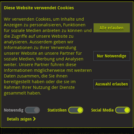
Diese Website verwendet Cookies
Anmelden
Warenkorb
Wir verwenden Cookies, um Inhalte und
Shop
Bohrer-Bit Einsatz-Gewindebohrer
SDS Hammerbohrer
Anzeigen zu personalisieren, Funktionen
Diverse Ausführungen SDS Hammerbohrer
KEIL 4x4 Bohrkopf Power-4CE
Alle erlauben
für soziale Medien anbieten zu können und
die Zugriffe auf unsere Website zu
analysieren. Ausserdem geben wir
KEIL SDS-plus Hammerbohrer Power-4CE, Stahl 6,5x160
Informationen zu Ihrer Verwendung
Nl.100
unserer Website an unsere Partner für
Nur Notwendige
soziale Medien, Werbung und Analysen
weiter. Unsere Partner führen diese
Informationen möglicherweise mit weiteren
Daten zusammen, die Sie ihnen
bereitgestellt haben oder die sie im
Auswahl erlauben
Rahmen Ihrer Nutzung der Dienste
gesammelt haben.
Notwendig
Statistiken
Social Media
Details zeigen
armierungsfest, lange Lebensdauer, präzises Anbohren