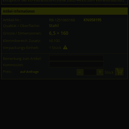
Entspricht der EU-Vibrationsrichtlinie 2002/44/EG zum Vibrationsschutz
Artikel-Informationen
Artikel-Nr.:
RB-1251065160
KN058195
Qualität / Oberfläche:
Stahl
6,5 × 160
Grösse / Dimensionen:
Klemmbereich Zusatz:
Nl.100
Verpackungs-Einheit:
1 Stück
Bemerkung zum Artikel:
Kommission:
–
+
Preis:
in 
auf Anfrage
Stück