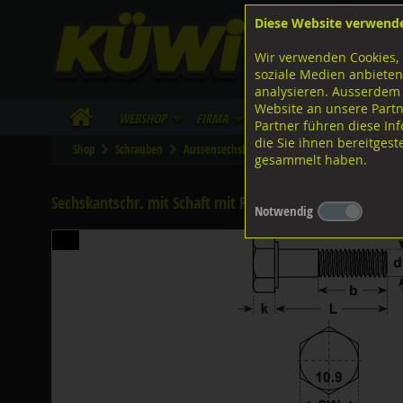
Diese Website verwend
F
Lagerstrasse 8
8953 Dietikon
Wir verwenden Cookies, 
I
Tel.
043 455 20 30
soziale Medien anbieten
analysieren. Ausserdem
Website an unsere Partn
WebShop
Firma
Lieferinfo
Infos/Dow
Partner führen diese I
die Sie ihnen bereitges
Shop
Schrauben
Aussensechskant
Feingewinde mit Schaft
gesammelt haben.
Sechskantschr. mit Schaft mit Feingew., DIN960 ISO867
Notwendig