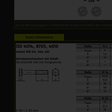
kurze Abmessungen z.T. Gewinde bis Kopf, nach Wahl des Herstell
Zusatz-Informationen