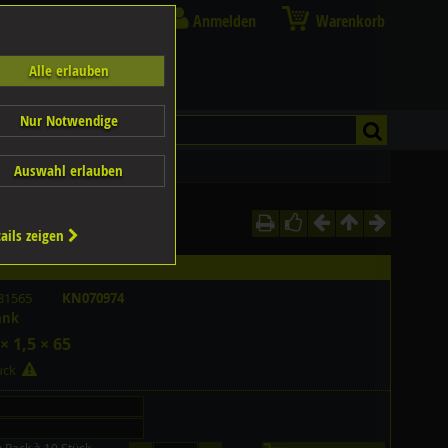
Anmelden
Warenkorb
Alle erlauben
Nur Notwendige
Auswahl erlauben
ails zeigen
81565
KN070974
ank
× 1,5 × 65
tück