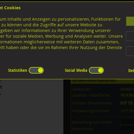
et Cookies
B
um Inhalte und Anzeigen zu personalisieren, Funktionen für
G
 zu können und die Zugriffe auf unsere Website zu
 geben wir Informationen zu Ihrer Verwendung unserer
er für soziale Medien, Werbung und Analysen weiter. Unsere
nloads
nformationen möglicherweise mit weiteren Daten zusammen,
tellt haben oder die sie im Rahmen Ihrer Nutzung der Dienste
10.9 Stahl schwarz
5 10.9 blank MF18x1,5x65
Statistiken
Social Media
Det
Artikel-Informationen
Artikel-Nr.:
8098B1
Qualität / Oberfläche:
10.9 bl
MF18 
Grösse / Dimensionen:
Verpackungs-Einheit:
10/5 S
Bemerkung zum Artikel:
Kommission: