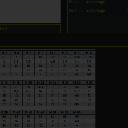
i
Preis:
auf Anfrage
Ihr Preis:
auf Anfrage
ers!