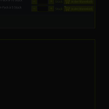
–
+
n Pack à 10 Stück
Stück
in den Warenkorb
–
+
in Pack à 5 Stück
Stück
in den Warenkorb