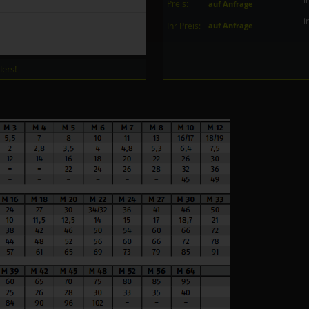
i
Preis:
auf Anfrage
i
Ihr Preis:
auf Anfrage
ers!