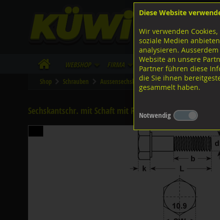
Diese Website verwend
F
Lagerstrasse 8
8953 Dietikon
Wir verwenden Cookies, 
I
Tel.
043 455 20 30
soziale Medien anbieten
analysieren. Ausserdem
Website an unsere Partn
WebShop
Firma
Lieferinfo
Infos/Dow
Partner führen diese I
die Sie ihnen bereitges
Shop
Schrauben
Aussensechskant
Feingewinde mit Schaft
gesammelt haben.
Sechskantschr. mit Schaft mit Feingew., DIN960 ISO867
Notwendig