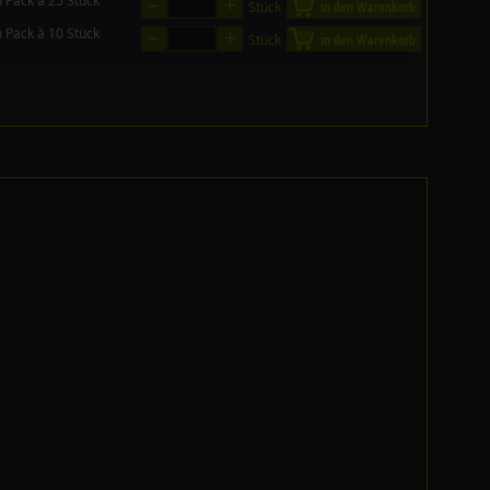
–
+
n Pack à 25 Stück
Stück
in den Warenkorb
–
+
n Pack à 10 Stück
Stück
in den Warenkorb