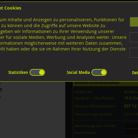
et Cookies
B
um Inhalte und Anzeigen zu personalisieren, Funktionen für
G
 zu können und die Zugriffe auf unsere Website zu
 geben wir Informationen zu Ihrer Verwendung unserer
er für soziale Medien, Werbung und Analysen weiter. Unsere
nloads
nformationen möglicherweise mit weiteren Daten zusammen,
tellt haben oder die sie im Rahmen Ihrer Nutzung der Dienste
10.9 Stahl schwarz
5 10.9 blank MF14x1,5x50
Statistiken
Social Media
Det
Artikel-Informationen
Artikel-Nr.:
8098B1
Qualität / Oberfläche:
10.9 bl
MF14 
Grösse / Dimensionen:
Verpackungs-Einheit:
25/10 
Bemerkung zum Artikel:
Kommission: