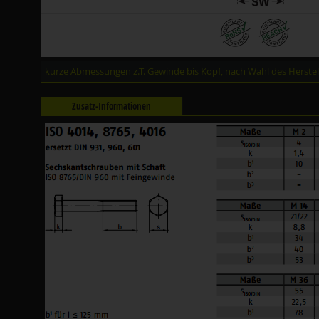
kurze Abmessungen z.T. Gewinde bis Kopf, nach Wahl des Herstell
Zusatz-Informationen