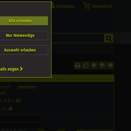
Anmelden
Warenkorb
Alle erlauben
Nur Notwendige
Auswahl erlauben
ails zeigen
41550
KN041901
ank
× 1,5 × 50
Stück