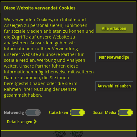
Diese Website verwendet Cookies
Anmelden
Warenkorb
Wir verwenden Cookies, um Inhalte und
Shop
Sicherungselemente
Sperrkant- u. Sicherungsscheiben
Diverse Ausführungen
Anzeigen zu personalisieren, Funktionen
Sperrkantscheiben
A4 rostfrei
Alle erlauben
für soziale Medien anbieten zu können und
die Zugriffe auf unsere Website zu
analysieren. Ausserdem geben wir
Sperrkantscheiben Form B 1.4401, A4 rostfrei
Informationen zu Ihrer Verwendung
M6/6,1x18,2x1,4
unserer Website an unsere Partner für
Nur Notwendige
soziale Medien, Werbung und Analysen
weiter. Unsere Partner führen diese
Informationen möglicherweise mit weiteren
Daten zusammen, die Sie ihnen
bereitgestellt haben oder die sie im
Auswahl erlauben
Rahmen Ihrer Nutzung der Dienste
gesammelt haben.
Notwendig
Statistiken
Social Media
Details zeigen