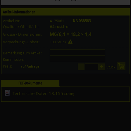
Artikel-Informationen
Artikel-Nr.:
4175061
KN038583
Qualität / Oberfläche:
A4 rostfrei
M6/6,1 × 18,2 × 1,4
Grösse / Dimensionen:
Verpackungs-Einheit:
100 Stück
Bemerkung zum Artikel:
Kommission:
–
+
Preis:
in 
auf Anfrage
Stück
PDF-Dokumente
Technische Daten 13.155
(47 kB)