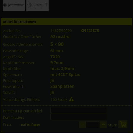
Artikel-Informationen
Artikel-Nr.:
1482B50090
KN121873
Qualität / Oberfläche:
A2 rostfrei
5 × 90
Grösse / Dimensionen:
Gewindelänge:
61 mm
Angriff / SW:
TX20
Kopfdurchmesser:
9,7mm
Kopfhöhe:
max. 2,9mm
Spitzenart:
mit 4CUT-Spitze
Fräsrippen:
JA
Gewindeart:
Spanplatten
Schaft:
JA
Verpackungs-Einheit:
100 Stück
Bemerkung zum Artikel:
Kommission:
–
+
Preis:
in 
auf Anfrage
Stück