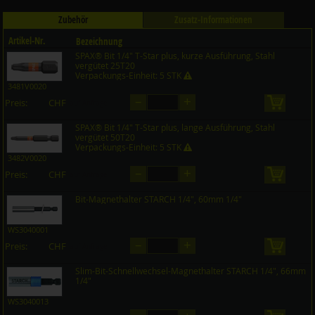
Zubehör
Zusatz-Informationen
Artikel-Nr.
Bezeichnung
SPAX® Bit 1/4" T-Star plus, kurze Ausführung, Stahl
Preis CHF
Menge
vergütet 25T20
Verpackungs-Einheit: 5 STK
3481V0020
–
+
Preis:
CHF
in den 
auf Anfrage
SPAX® Bit 1/4" T-Star plus, lange Ausführung, Stahl
vergütet 50T20
Verpackungs-Einheit: 5 STK
3482V0020
–
+
Preis:
CHF
in den 
auf Anfrage
Bit-Magnethalter STARCH 1/4", 60mm 1/4"
WS3040001
–
+
Preis:
CHF
in den 
auf Anfrage
Slim-Bit-Schnellwechsel-Magnethalter STARCH 1/4", 66mm
1/4"
WS3040013