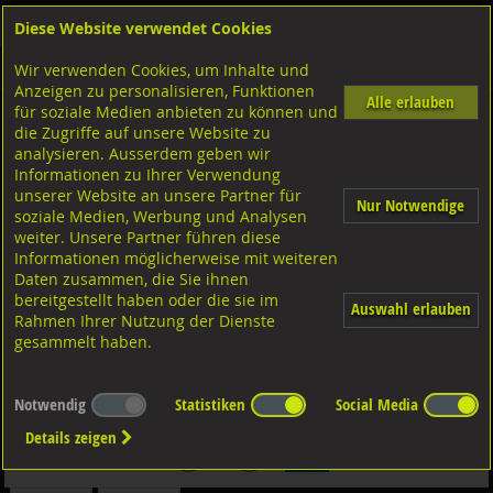
Diese Website verwendet Cookies
Anmelden
Warenkorb
Wir verwenden Cookies, um Inhalte und
Shop
SPAX Universalschrauben
Senk-Spanplattenschrauben mit Schaft mit Torx
A2 rostfrei
Anzeigen zu personalisieren, Funktionen
Alle erlauben
für soziale Medien anbieten zu können und
SPAX®Senk-Spanplattenschrauben mit TX mit Schaft,
die Zugriffe auf unsere Website zu
analysieren. Ausserdem geben wir
A2 rostfrei 5x90/61
Informationen zu Ihrer Verwendung
unserer Website an unsere Partner für
Nur Notwendige
soziale Medien, Werbung und Analysen
weiter. Unsere Partner führen diese
Informationen möglicherweise mit weiteren
Daten zusammen, die Sie ihnen
bereitgestellt haben oder die sie im
Auswahl erlauben
Rahmen Ihrer Nutzung der Dienste
gesammelt haben.
Notwendig
Statistiken
Social Media
Details zeigen