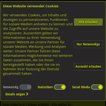
Diese Website verwendet Cookies
Anmelden
Warenkorb
Wir verwenden Cookies, um Inhalte und
Shop
Drahtstifte Drähte Nieten
Anzeigen zu personalisieren, Funktionen
Alle erlauben
für soziale Medien anbieten zu können und
Paschnägel Senkkopf
die Zugriffe auf unsere Website zu
Stahl blank/Stk.,
analysieren. Ausserdem geben wir
Informationen zu Ihrer Verwendung
unserer Website an unsere Partner für
Nur Notwendige
soziale Medien, Werbung und Analysen
weiter. Unsere Partner führen diese
Informationen möglicherweise mit weiteren
Daten zusammen, die Sie ihnen
bereitgestellt haben oder die sie im
Auswahl erlauben
Rahmen Ihrer Nutzung der Dienste
gesammelt haben.
Notwendig
Statistiken
Social Media
Dieser Artikel ist in
2
Qualitäten erhältlich - Bitte wählen Sie...
Details zeigen
Qualität / Oberfläche
Dieser Artikel ist in
9
Grössen erhältlich - Bitte wählen Sie...