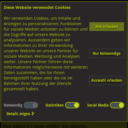
Diese Website verwendet Cookies
Anmelden
Warenkorb
Wir verwenden Cookies, um Inhalte und
Shop
Dübeltechnik
Verbundankersysteme
Diverse Ausführungen Verbundanker
Anzeigen zu personalisieren, Funktionen
Alle erlauben
für soziale Medien anbieten zu können und
IGH Innengewindehülsen
die Zugriffe auf unsere Website zu
analysieren. Ausserdem geben wir
Informationen zu Ihrer Verwendung
unserer Website an unsere Partner für
Nur Notwendige
soziale Medien, Werbung und Analysen
weiter. Unsere Partner führen diese
Informationen möglicherweise mit weiteren
Daten zusammen, die Sie ihnen
bereitgestellt haben oder die sie im
Auswahl erlauben
Rahmen Ihrer Nutzung der Dienste
gesammelt haben.
Notwendig
Statistiken
Social Media
Dieser Artikel ist in
3
Qualitäten erhältlich - Bitte wählen Sie...
Details zeigen
Qualität / Oberfläche
Dieser Artikel ist in
0
Grössen erhältlich - Bitte wählen Sie...