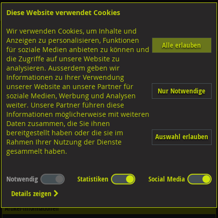
Diese Website verwendet Cookies
Anmelden
Warenkorb
Wir verwenden Cookies, um Inhalte und
Shop
Bohrer-Bit Einsatz-Gewindebohrer
Biteinsätze
Diverse Ausführungen Biteinsätze
Anzeigen zu personalisieren, Funktionen
Torx
Alle erlauben
für soziale Medien anbieten zu können und
die Zugriffe auf unsere Website zu
analysieren. Ausserdem geben wir
Bit STARCH TX 1/4", S2 Qualität, verchromt TX15x110
Informationen zu Ihrer Verwendung
1/4"
unserer Website an unsere Partner für
Nur Notwendige
soziale Medien, Werbung und Analysen
weiter. Unsere Partner führen diese
Informationen möglicherweise mit weiteren
Daten zusammen, die Sie ihnen
bereitgestellt haben oder die sie im
Auswahl erlauben
Rahmen Ihrer Nutzung der Dienste
gesammelt haben.
Notwendig
Statistiken
Social Media
Details zeigen
Artikel-Informationen