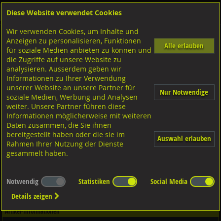
Diese Website verwendet Cookies
Anmelden
Warenkorb
Wir verwenden Cookies, um Inhalte und
Shop
Bohrer-Bit Einsatz-Gewindebohrer
Biteinsätze
Diverse Ausführungen Biteinsätze
Anzeigen zu personalisieren, Funktionen
Torx
Alle erlauben
für soziale Medien anbieten zu können und
die Zugriffe auf unsere Website zu
analysieren. Ausserdem geben wir
Bit STARCH TX 1/4", S2 Qualität, verchromt TX10x110
Informationen zu Ihrer Verwendung
1/4"
unserer Website an unsere Partner für
Nur Notwendige
soziale Medien, Werbung und Analysen
weiter. Unsere Partner führen diese
Informationen möglicherweise mit weiteren
Daten zusammen, die Sie ihnen
bereitgestellt haben oder die sie im
Auswahl erlauben
Rahmen Ihrer Nutzung der Dienste
gesammelt haben.
Notwendig
Statistiken
Social Media
Details zeigen
Artikel-Informationen