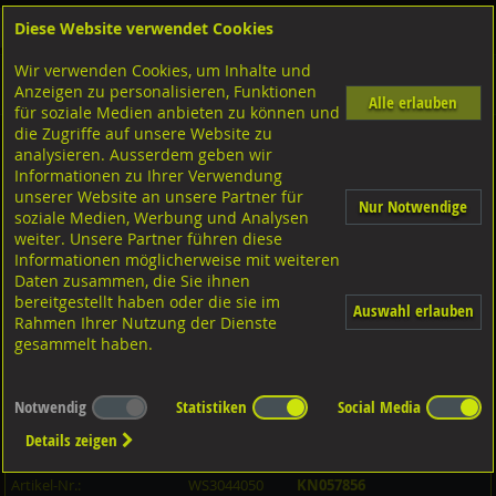
Diese Website verwendet Cookies
Anmelden
Warenkorb
Wir verwenden Cookies, um Inhalte und
Shop
Bohrer-Bit Einsatz-Gewindebohrer
Biteinsätze
Diverse Ausführungen Biteinsätze
Anzeigen zu personalisieren, Funktionen
Torx
Alle erlauben
für soziale Medien anbieten zu können und
die Zugriffe auf unsere Website zu
analysieren. Ausserdem geben wir
Bit STARCH TX 1/4", S2 Qualität, verchromt TX50x70 1/4"
Informationen zu Ihrer Verwendung
unserer Website an unsere Partner für
Nur Notwendige
soziale Medien, Werbung und Analysen
weiter. Unsere Partner führen diese
Informationen möglicherweise mit weiteren
Daten zusammen, die Sie ihnen
bereitgestellt haben oder die sie im
Auswahl erlauben
Rahmen Ihrer Nutzung der Dienste
gesammelt haben.
Notwendig
Statistiken
Social Media
Details zeigen
Artikel-Informationen
Artikel-Nr.:
WS3044050
KN057856