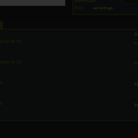
Kommission:
Preis:
auf Anfrage
Pr
0x160 Nl.100
Pr
0x200 Nl.150
Pr
00
Pr
50
Pr