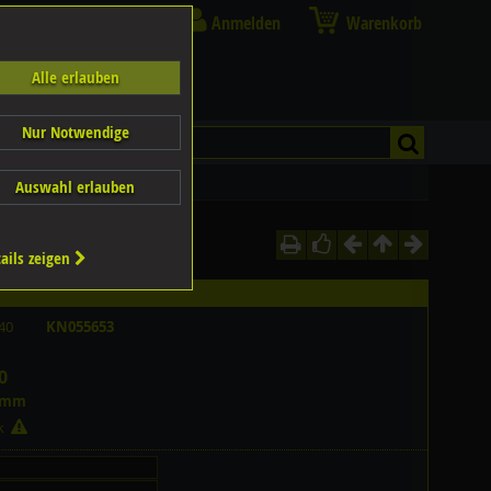
Anmelden
Warenkorb
Alle erlauben
Nur Notwendige
Auswahl erlauben
ails zeigen
40
KN055653
0
0mm
ck