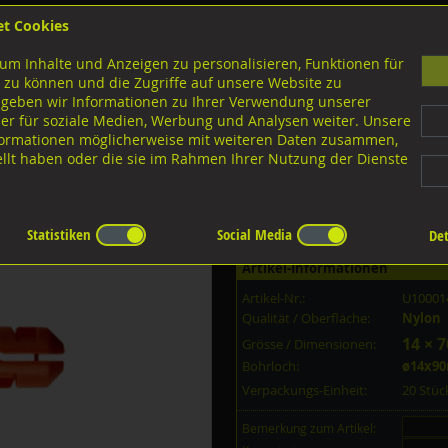
et Cookies
B
um Inhalte und Anzeigen zu personalisieren, Funktionen für
G
 zu können und die Zugriffe auf unsere Website zu
 geben wir Informationen zu Ihrer Verwendung unserer
er für soziale Medien, Werbung und Analysen weiter. Unsere
nloads
nformationen möglicherweise mit weiteren Daten zusammen,
tellt haben oder die sie im Rahmen Ihrer Nutzung der Dienste
Statistiken
Social Media
Det
Artikel-Informationen
Artikel-Nr.:
U10001
Qualität / Oberfläche:
Nylon
14 × 7
Grösse / Dimensionen:
Bohrloch:
ø14x9
Verpackungs-Einheit:
20 Stü
Bemerkung zum Artikel: