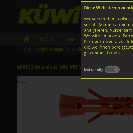
Diese Website verwend
F
Lagerstrasse 8
8953 Dietikon
Wir verwenden Cookies, 
I
Tel.
043 455 20 30
soziale Medien anbieten
analysieren. Ausserdem
Website an unsere Partn
WebShop
Firma
Lieferinfo
Infos/Dow
Partner führen diese I
die Sie ihnen bereitges
Shop
Logistik Lösungen
Kundenteile Lager-Logistik
gesammelt haben.
MUNGO Nylondübel MN, MN Nylon 14x70
Notwendig