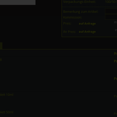
Verpackungs-Einheit:
100/50
Bemerkung zum Artikel:
Kommission:
in
Preis:
auf Anfrage
i
Ihr Preis:
auf Anfrage
Pr
M8
Pr
Pr
olett 10ml
Pr
olett 50ml
Pr