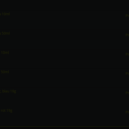
au 10ml
Pr
au 50ml
Pr
n 10ml
Pr
n 50ml
Pr
t, blau 19g
Pr
 rot 19g
Pr