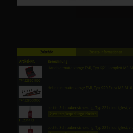
Zubehör
Zusatz-Informationen
Artikel-Nr.
Bezeichnung
Handnietmutterzange FAR, Typ KJ21 komplett M3-
TF4328501000
Hebelnietmutterzange FAR, Typ KJ29 Extra M3-M10
TF4328500000
Loctite Schraubensicherung, Typ 221 niedrigfest, vi
weitere Verpackungseinheiten
HE231473
Loctite Schraubensicherung, Typ 221 niedrigfest, vi