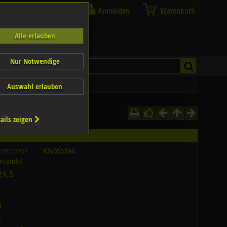
Anmelden
Warenkorb
Alle erlauben
Nur Notwendige
erzinkt
Auswahl erlauben
ails zeigen
M08CO751
KN055394
erzinkt
21,5
N
5