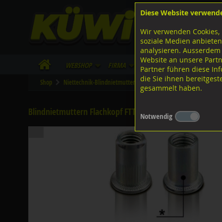
Diese Website verwend
F
Lagerstrasse 8
8953 Dietikon
Wir verwenden Cookies, 
I
Tel.
043 455 20 30
soziale Medien anbieten
analysieren. Ausserdem
Website an unsere Partn
WebShop
Firma
Lieferinfo
Infos/Dow
Partner führen diese I
die Sie ihnen bereitges
Shop
Niettechnik-Blindnietmuttern
Blindnietmuttern FAR
Di
gesammelt haben.
Blindnietmuttern Flachkopf FTT, BM-FL-OF-ST Stahl verzi
Notwendig