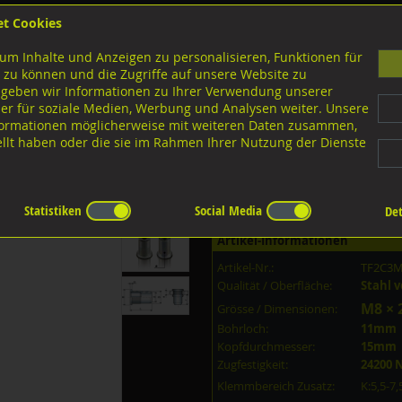
et Cookies
B
um Inhalte und Anzeigen zu personalisieren, Funktionen für
G
 zu können und die Zugriffe auf unsere Website zu
 geben wir Informationen zu Ihrer Verwendung unserer
er für soziale Medien, Werbung und Analysen weiter. Unsere
nloads
nformationen möglicherweise mit weiteren Daten zusammen,
tellt haben oder die sie im Rahmen Ihrer Nutzung der Dienste
verse Ausführungen Blindnietmuttern FAR
Flachkopf offen gerändelt FAR
Stahl v
nkt M8x21,5 K:5,5-7,5
Statistiken
Social Media
Det
Artikel-Informationen
Artikel-Nr.:
TF2C3
Qualität / Oberfläche:
Stahl v
M8 × 
Grösse / Dimensionen:
Bohrloch:
11mm
Kopfdurchmesser:
15mm
Zugfestigkeit:
24200 
Klemmbereich Zusatz:
K:5,5-7,