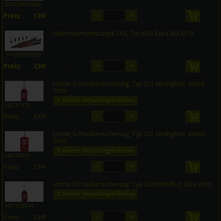
TF4328501000
–
+
Preis:
CHF
in den 
auf Anfrage
Hebelnietmutterzange FAR, Typ KJ29 Extra M3-M10
TF4328500000
–
+
Preis:
CHF
in den 
auf Anfrage
Loctite Schraubensicherung, Typ 221 niedrigfest, violett
10ml
weitere Verpackungseinheiten
HE231473
–
+
Preis:
CHF
in den 
auf Anfrage
Loctite Schraubensicherung, Typ 221 niedrigfest, violett
50ml
weitere Verpackungseinheiten
HE135331
–
+
Preis:
CHF
in den 
auf Anfrage
Loctite Schraubensicherung, Typ 243 mittelfest, blau 10ml
weitere Verpackungseinheiten
HE1918244
–
+
Preis:
CHF
in den 
auf Anfrage