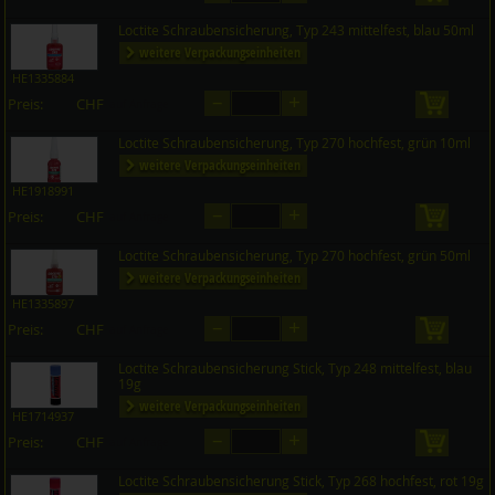
Loctite Schraubensicherung, Typ 243 mittelfest, blau 50ml
weitere Verpackungseinheiten
HE1335884
–
+
Preis:
CHF
in den 
auf Anfrage
Loctite Schraubensicherung, Typ 270 hochfest, grün 10ml
weitere Verpackungseinheiten
HE1918991
–
+
Preis:
CHF
in den 
auf Anfrage
Loctite Schraubensicherung, Typ 270 hochfest, grün 50ml
weitere Verpackungseinheiten
HE1335897
–
+
Preis:
CHF
in den 
auf Anfrage
Loctite Schraubensicherung Stick, Typ 248 mittelfest, blau
19g
weitere Verpackungseinheiten
HE1714937
–
+
Preis:
CHF
in den 
auf Anfrage
Loctite Schraubensicherung Stick, Typ 268 hochfest, rot 19g