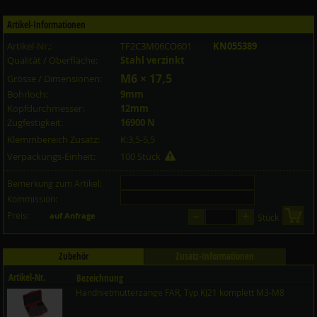
Artikel-Informationen
Artikel-Nr.:
TF2C3M06CO601
KN055389
Qualität / Oberfläche:
Stahl verzinkt
M6 × 17,5
Grösse / Dimensionen:
Bohrloch:
9mm
Kopfdurchmesser:
12mm
Zugfestigkeit:
16900 N
Klemmbereich Zusatz:
K:3,5-5,5
Verpackungs-Einheit:
100 Stück
Bemerkung zum Artikel:
Kommission:
–
+
Preis:
in 
auf Anfrage
Stück
Zubehör
Zusatz-Informationen
Artikel-Nr.
Bezeichnung
Handnietmutterzange FAR, Typ KJ21 komplett M3-M8
Preis CHF
Menge