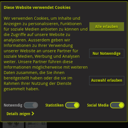
Diese Website verwendet Cookies
Anmelden
Warenkorb
Wir verwenden Cookies, um Inhalte und
Shop
Niettechnik-Blindnietmuttern
Blindnietmuttern FAR
Anzeigen zu personalisieren, Funktionen
Diverse Ausführungen Blindnietmuttern FAR
Flachkopf offen gerändelt FAR
Stahl verzinkt
Alle erlauben
für soziale Medien anbieten zu können und
die Zugriffe auf unsere Website zu
analysieren. Ausserdem geben wir
Blindnietmuttern Flachkopf FTT/L, BM-FL-OF-ST Stahl
Informationen zu Ihrer Verwendung
verzinkt M6x17,5 K:3,5-5,5
unserer Website an unsere Partner für
Nur Notwendige
soziale Medien, Werbung und Analysen
weiter. Unsere Partner führen diese
Informationen möglicherweise mit weiteren
Daten zusammen, die Sie ihnen
bereitgestellt haben oder die sie im
Auswahl erlauben
Rahmen Ihrer Nutzung der Dienste
gesammelt haben.
Notwendig
Statistiken
Social Media
Details zeigen