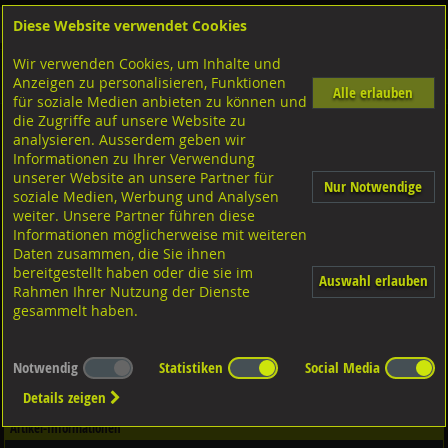
Diese Website verwendet Cookies
Anmelden
Warenkorb
Wir verwenden Cookies, um Inhalte und
Shop
Schrauben
Gewindestangen-Stifte-Federnde Druckstücke
Gewindestangen metrisch
Anzeigen zu personalisieren, Funktionen
DUPLEX 1.4462
Alle erlauben
für soziale Medien anbieten zu können und
die Zugriffe auf unsere Website zu
analysieren. Ausserdem geben wir
Gewindestangen 3 Meter Duplex, DIN976-1 1.4462
Informationen zu Ihrer Verwendung
rostfrei M14x3000
unserer Website an unsere Partner für
Nur Notwendige
soziale Medien, Werbung und Analysen
weiter. Unsere Partner führen diese
Informationen möglicherweise mit weiteren
Daten zusammen, die Sie ihnen
bereitgestellt haben oder die sie im
Auswahl erlauben
Rahmen Ihrer Nutzung der Dienste
gesammelt haben.
Notwendig
Statistiken
Social Media
Details zeigen
Artikel-Informationen