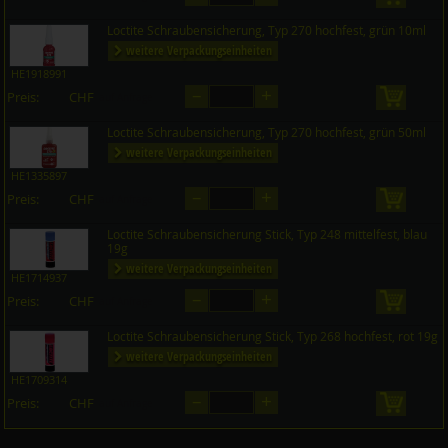
Loctite Schraubensicherung, Typ 270 hochfest, grün 10ml
weitere Verpackungseinheiten
HE1918991
–
+
Preis:
CHF
in den 
auf Anfrage
Loctite Schraubensicherung, Typ 270 hochfest, grün 50ml
weitere Verpackungseinheiten
HE1335897
–
+
Preis:
CHF
in den 
auf Anfrage
Loctite Schraubensicherung Stick, Typ 248 mittelfest, blau
19g
weitere Verpackungseinheiten
HE1714937
–
+
Preis:
CHF
in den 
auf Anfrage
Loctite Schraubensicherung Stick, Typ 268 hochfest, rot 19g
weitere Verpackungseinheiten
HE1709314
–
+
Preis:
CHF
in den 
auf Anfrage