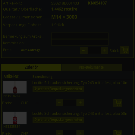
Artikel-Nr.:
SS0218B001403
KN054107
Qualität / Oberfläche:
1.4462 rostfrei
M14 × 3000
Grösse / Dimensionen:
Verpackungs-Einheit:
1 Stück
Bemerkung zum Artikel:
Kommission:
–
+
Preis:
in 
auf Anfrage
Stück
Zubehör
PDF-Dokumente
Artikel-Nr.
Bezeichnung
Loctite Schraubensicherung, Typ 243 mittelfest, blau 10ml
Preis CHF
Menge
weitere Verpackungseinheiten
HE1918244
–
+
Preis:
CHF
in den 
auf Anfrage
Loctite Schraubensicherung, Typ 243 mittelfest, blau 50ml
weitere Verpackungseinheiten
HE1335884
–
+
Preis:
CHF
in den 
auf Anfrage