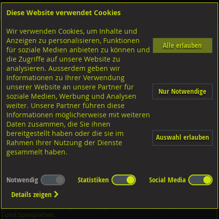
Diese Website verwendet Cookies
Anmelden
Warenkorb
Wir verwenden Cookies, um Inhalte und
Shop
Dübeltechnik
Nylondübel
Diverse Ausführungen
Nylondübel Beton
Anzeigen zu personalisieren, Funktionen
Fischer Universaldübel Duopower
Alle erlauben
für soziale Medien anbieten zu können und
die Zugriffe auf unsere Website zu
analysieren. Ausserdem geben wir
FISCHER Universaldübel DUOPOWER, Nylon 2K 6x50
Informationen zu Ihrer Verwendung
unserer Website an unsere Partner für
Nur Notwendige
soziale Medien, Werbung und Analysen
weiter. Unsere Partner führen diese
Informationen möglicherweise mit weiteren
Daten zusammen, die Sie ihnen
bereitgestellt haben oder die sie im
Auswahl erlauben
Rahmen Ihrer Nutzung der Dienste
gesammelt haben.
Notwendig
Statistiken
Social Media
Details zeigen
geeignet für:
Beton, Voll- und Hochlochziegeln, Naturstein, Kalksand-
Voll- und Lochstein, Gipskarton, Gipsbau und -faserplatten, Hohldecken
und Spanplatten.