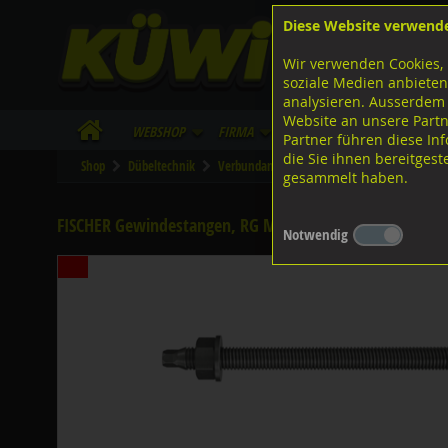
Diese Website verwend
F
Lagerstrasse 8
8953 Dietikon
Wir verwenden Cookies, 
I
Tel.
043 455 20 30
soziale Medien anbieten
analysieren. Ausserdem
Website an unsere Partn
WebShop
Firma
Lieferinfo
Infos/Dow
Partner führen diese I
die Sie ihnen bereitges
Shop
Dübeltechnik
Verbundankersysteme
Diverse Ausführu
gesammelt haben.
FISCHER Gewindestangen, RG M A4-R rostfrei M12x380
Notwendig