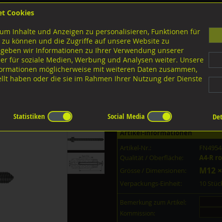
et Cookies
B
um Inhalte und Anzeigen zu personalisieren, Funktionen für
G
 zu können und die Zugriffe auf unsere Website zu
 geben wir Informationen zu Ihrer Verwendung unserer
er für soziale Medien, Werbung und Analysen weiter. Unsere
nloads
nformationen möglicherweise mit weiteren Daten zusammen,
tellt haben oder die sie im Rahmen Ihrer Nutzung der Dienste
ngen Verbundankersysteme
Ankerstangen
A4-R rostfrei
Statistiken
Social Media
Det
Artikel-Informationen
Artikel-Nr.:
FN4954
Qualität / Oberfläche:
A4-R ro
M12 ×
Grösse / Dimensionen:
Verpackungs-Einheit:
10 Stü
Bemerkung zum Artikel:
Kommission: