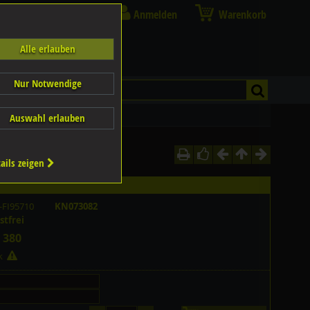
Anmelden
Warenkorb
Alle erlauben
Nur Notwendige
Auswahl erlauben
ails zeigen
-FI95710
KN073082
stfrei
 380
ck