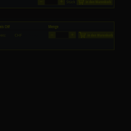
–
+
Stück
in den Warenkorb
eis CHF
Menge
–
+
eis:
CHF
in den Warenkorb
auf Anfrage