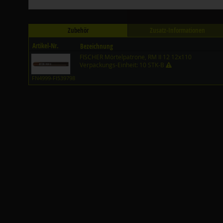
Zubehör
Zusatz-Informationen
Artikel-Nr.
Bezeichnung
FISCHER Mörtelpatrone, RM II 12 12x110
Verpackungs-Einheit: 10 STK-B
FN4999-FI539798