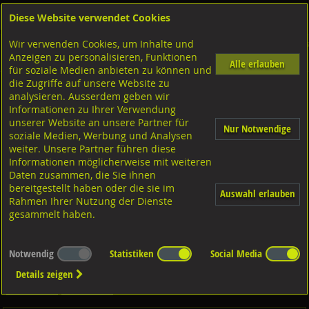
Diese Website verwendet Cookies
Anmelden
Warenkorb
Wir verwenden Cookies, um Inhalte und
Shop
Dübeltechnik
Verbundankersysteme
Diverse Ausführungen Verbundanker
Anzeigen zu personalisieren, Funktionen
Verbundankerpatronen
FHB II P
Alle erlauben
für soziale Medien anbieten zu können und
die Zugriffe auf unsere Website zu
analysieren. Ausserdem geben wir
FISCHER Mörtelpatrone, FHB II-P 20x170
Informationen zu Ihrer Verwendung
unserer Website an unsere Partner für
Nur Notwendige
soziale Medien, Werbung und Analysen
weiter. Unsere Partner führen diese
Informationen möglicherweise mit weiteren
Daten zusammen, die Sie ihnen
bereitgestellt haben oder die sie im
Auswahl erlauben
Rahmen Ihrer Nutzung der Dienste
gesammelt haben.
Notwendig
Statistiken
Social Media
Details zeigen