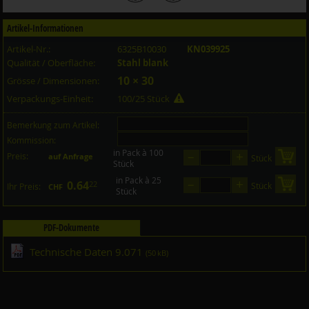
Artikel-Informationen
Artikel-Nr.:
6325B10030
KN039925
Qualität / Oberfläche:
Stahl blank
10 × 30
Grösse / Dimensionen:
Verpackungs-Einheit:
100/25 Stück
Bemerkung zum Artikel:
Kommission:
in Pack à 100
–
+
Preis:
in 
auf Anfrage
Stück
Stück
in Pack à 25
–
+
0.64
in 
22
Stück
Ihr Preis:
CHF
Stück
PDF-Dokumente
Technische Daten 9.071
(50 kB)