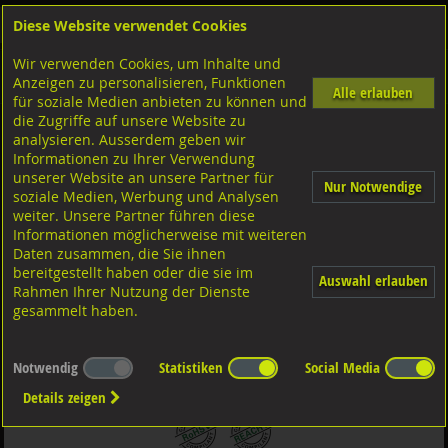
Diese Website verwendet Cookies
Anmelden
Warenkorb
Wir verwenden Cookies, um Inhalte und
Shop
Sicherungselemente
Zylinderstifte
Diversen Ausführungen Zylinderstifte
Anzeigen zu personalisieren, Funktionen
Toleranz h6
Stahl blank
Alle erlauben
für soziale Medien anbieten zu können und
die Zugriffe auf unsere Website zu
analysieren. Ausserdem geben wir
Zylinderstifte geschliffen Toleranz h6, DIN6325
Informationen zu Ihrer Verwendung
ISO8734A-h6 Stahl blank 10x30
unserer Website an unsere Partner für
Nur Notwendige
soziale Medien, Werbung und Analysen
weiter. Unsere Partner führen diese
Informationen möglicherweise mit weiteren
Daten zusammen, die Sie ihnen
bereitgestellt haben oder die sie im
Auswahl erlauben
Rahmen Ihrer Nutzung der Dienste
gesammelt haben.
Notwendig
Statistiken
Social Media
Details zeigen