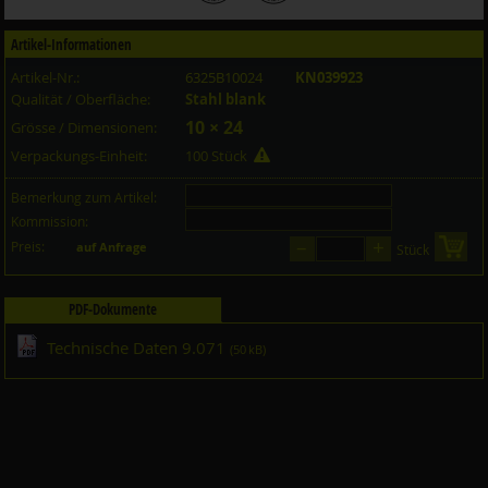
Artikel-Informationen
Artikel-Nr.:
6325B10024
KN039923
Qualität / Oberfläche:
Stahl blank
10 × 24
Grösse / Dimensionen:
Verpackungs-Einheit:
100 Stück
Bemerkung zum Artikel:
Kommission:
–
+
Preis:
in 
auf Anfrage
Stück
PDF-Dokumente
Technische Daten 9.071
(50 kB)