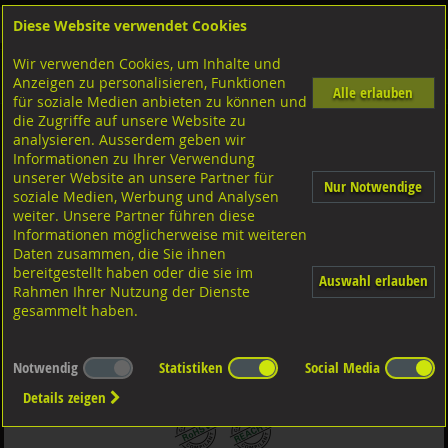
Diese Website verwendet Cookies
Anmelden
Warenkorb
Wir verwenden Cookies, um Inhalte und
Shop
Sicherungselemente
Zylinderstifte
Diversen Ausführungen Zylinderstifte
Anzeigen zu personalisieren, Funktionen
Toleranz h6
Stahl blank
Alle erlauben
für soziale Medien anbieten zu können und
die Zugriffe auf unsere Website zu
analysieren. Ausserdem geben wir
Zylinderstifte geschliffen Toleranz h6, DIN6325
Informationen zu Ihrer Verwendung
ISO8734A-h6 Stahl blank 10x24
unserer Website an unsere Partner für
Nur Notwendige
soziale Medien, Werbung und Analysen
weiter. Unsere Partner führen diese
Informationen möglicherweise mit weiteren
Daten zusammen, die Sie ihnen
bereitgestellt haben oder die sie im
Auswahl erlauben
Rahmen Ihrer Nutzung der Dienste
gesammelt haben.
Notwendig
Statistiken
Social Media
Details zeigen