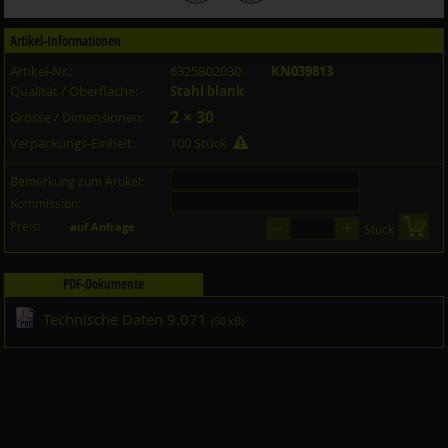
Artikel-Informationen
Artikel-Nr.:
6325B02030
KN039813
Qualität / Oberfläche:
Stahl blank
2 × 30
Grösse / Dimensionen:
Verpackungs-Einheit:
100 Stück
Bemerkung zum Artikel:
Kommission:
–
+
Preis:
in 
auf Anfrage
Stück
PDF-Dokumente
Technische Daten 9.071
(50 kB)