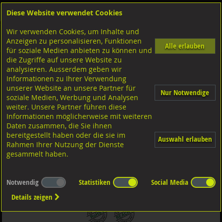
Diese Website verwendet Cookies
Anmelden
Warenkorb
Wir verwenden Cookies, um Inhalte und
Shop
Sicherungselemente
Zylinderstifte
Diversen Ausführungen Zylinderstifte
Anzeigen zu personalisieren, Funktionen
Toleranz h6
Stahl blank
Alle erlauben
für soziale Medien anbieten zu können und
die Zugriffe auf unsere Website zu
analysieren. Ausserdem geben wir
Zylinderstifte geschliffen Toleranz h6, DIN6325
Informationen zu Ihrer Verwendung
ISO8734A-h6 Stahl blank 2x30
unserer Website an unsere Partner für
Nur Notwendige
soziale Medien, Werbung und Analysen
weiter. Unsere Partner führen diese
Informationen möglicherweise mit weiteren
Daten zusammen, die Sie ihnen
bereitgestellt haben oder die sie im
Auswahl erlauben
Rahmen Ihrer Nutzung der Dienste
gesammelt haben.
Notwendig
Statistiken
Social Media
Details zeigen