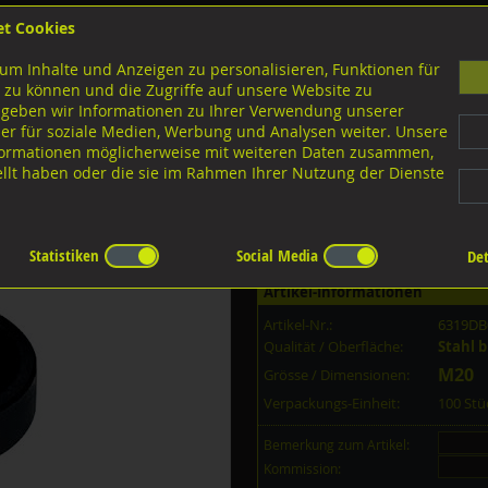
et Cookies
B
um Inhalte und Anzeigen zu personalisieren, Funktionen für
G
 zu können und die Zugriffe auf unsere Website zu
 geben wir Informationen zu Ihrer Verwendung unserer
er für soziale Medien, Werbung und Analysen weiter. Unsere
nloads
nformationen möglicherweise mit weiteren Daten zusammen,
tellt haben oder die sie im Rahmen Ihrer Nutzung der Dienste
MF
Statistiken
Social Media
Det
Artikel-Informationen
Artikel-Nr.:
6319DB
Qualität / Oberfläche:
Stahl 
M20
Grösse / Dimensionen:
Verpackungs-Einheit:
100 St
Bemerkung zum Artikel:
Kommission: