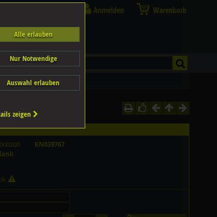
Anmelden
Warenkorb
Alle erlauben
Nur Notwendige
Auswahl erlauben
ails zeigen
000200
KN039767
blank
ück