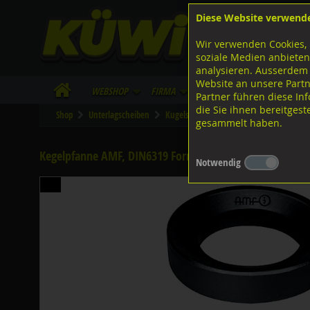
Diese Website verwend
F
Lagerstrasse 8
8953 Dietikon
Wir verwenden Cookies, 
I
Tel.
043 455 20 30
soziale Medien anbieten
analysieren. Ausserdem
Website an unsere Partn
WebShop
Firma
Lieferinfo
Infos/Dow
Partner führen diese I
die Sie ihnen bereitges
Shop
Unterlagscheiben
Kugelscheiben AMF
Kegelpfannen A
gesammelt haben.
Kegelpfanne AMF, DIN6319 FormD Stahl blank M20
Notwendig