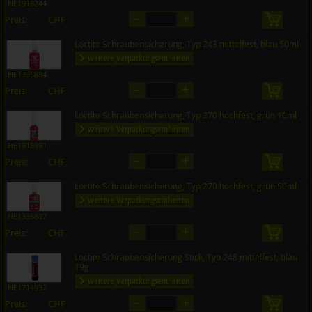
HE1918244
–
+
Preis:
CHF
in den 
auf Anfrage
Loctite Schraubensicherung, Typ 243 mittelfest, blau 50ml
weitere Verpackungseinheiten
HE1335884
–
+
Preis:
CHF
in den 
auf Anfrage
Loctite Schraubensicherung, Typ 270 hochfest, grün 10ml
weitere Verpackungseinheiten
HE1918991
–
+
Preis:
CHF
in den 
auf Anfrage
Loctite Schraubensicherung, Typ 270 hochfest, grün 50ml
weitere Verpackungseinheiten
HE1335897
–
+
Preis:
CHF
in den 
auf Anfrage
Loctite Schraubensicherung Stick, Typ 248 mittelfest, blau
19g
weitere Verpackungseinheiten
HE1714937
–
+
Preis:
CHF
in den 
auf Anfrage