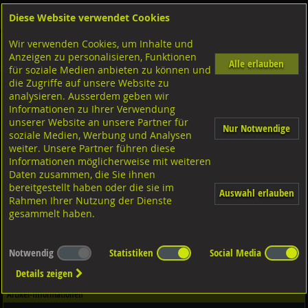
Diese Website verwendet Cookies
Anmelden
Warenkorb
Wir verwenden Cookies, um Inhalte und
Shop
Schrauben
Diverse Schrauben
M-Gewinde
Anzeigen zu personalisieren, Funktionen
Diverse Ausführungen M-Gewinde
Stiftschrauben 1,25d
A2 rostfrei
Alle erlauben
für soziale Medien anbieten zu können und
die Zugriffe auf unsere Website zu
analysieren. Ausserdem geben wir
Stiftschrauben Einschraubende ? 1,25d, DIN939 A2
Informationen zu Ihrer Verwendung
rostfrei M12x40
unserer Website an unsere Partner für
Nur Notwendige
soziale Medien, Werbung und Analysen
weiter. Unsere Partner führen diese
Informationen möglicherweise mit weiteren
Daten zusammen, die Sie ihnen
bereitgestellt haben oder die sie im
Auswahl erlauben
Rahmen Ihrer Nutzung der Dienste
gesammelt haben.
Notwendig
Statistiken
Social Media
Details zeigen
Artikel-Informationen