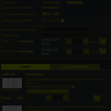
Artikel-Nr.:
2939B12040
KN035800
Qualität / Oberfläche:
A2 rostfrei
M12 × 40
Grösse / Dimensionen:
Verpackungs-Einheit:
25/10 Stück
Bemerkung zum Artikel:
Kommission:
in Pack à 25
–
+
Preis:
in 
auf Anfrage
Stück
Stück
in Pack à 10
–
+
in 
Ihr Preis:
auf Anfrage
Stück
Stück
Zubehör
Zusatz-Informationen
Artikel-Nr.
Bezeichnung
Sechskantmuttern 0,8d, DIN934 ISO4032 A2-70 rostfrei
Preis CHF
Menge
M10
Verpackungs-Einheit: 100 STK-B
0155B00100
weitere Verpackungseinheiten
–
+
Preis:
CHF
in den 
auf Anfrage
Unterlagscheiben ohne Fase 140HV, DIN125A ISO7089 A2
rostfrei M10/10,5x20x2,0