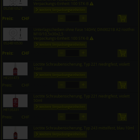
Verpackungs-Einheit: 100 STK-B
0525B10521
weitere Verpackungseinheiten
–
+
Preis:
CHF
in den 
auf Anfrage
Unterlagscheiben ohne Fase 140HV, DIN9021B A2 rostfrei
M10/10,5x30x2,5
Verpackungs-Einheit: 100 STK-B
0524B10530
weitere Verpackungseinheiten
–
+
Preis:
CHF
in den 
auf Anfrage
Loctite Schraubensicherung, Typ 221 niedrigfest, violett
10ml
weitere Verpackungseinheiten
HE231473
–
+
Preis:
CHF
in den 
auf Anfrage
Loctite Schraubensicherung, Typ 221 niedrigfest, violett
50ml
weitere Verpackungseinheiten
HE135331
–
+
Preis:
CHF
in den 
auf Anfrage
Loctite Schraubensicherung, Typ 243 mittelfest, blau 10ml
weitere Verpackungseinheiten