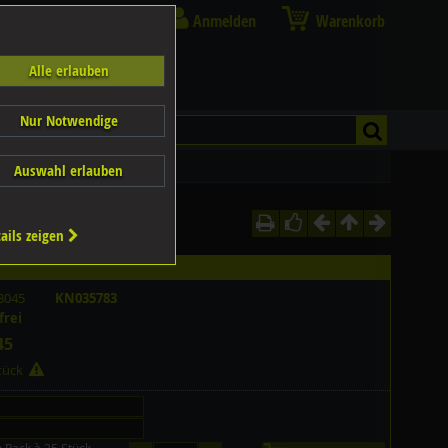
Anmelden
Warenkorb
Alle erlauben
Nur Notwendige
Auswahl erlauben
ails zeigen
8045
KN035783
frei
45
Stück