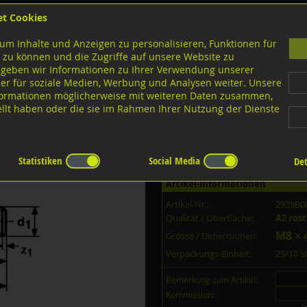
et Cookies
B
um Inhalte und Anzeigen zu personalisieren, Funktionen für
G
 zu können und die Zugriffe auf unsere Website zu
 geben wir Informationen zu Ihrer Verwendung unserer
er für soziale Medien, Werbung und Analysen weiter. Unsere
nloads
nformationen möglicherweise mit weiteren Daten zusammen,
tellt haben oder die sie im Rahmen Ihrer Nutzung der Dienste
Ausführungen M-Gewinde
Stiftschrauben 1,25d
A2 rostfrei
rei M8x45
Statistiken
Social Media
Det
Artikel-Informationen
Artikel-Nr.:
2939B0
Qualität / Oberfläche:
A2 rost
M8 × 
Grösse / Dimensionen:
Verpackungs-Einheit:
25/10 
Bemerkung zum Artikel:
Kommission: