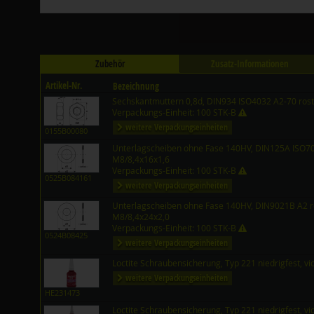
Zubehör
Zusatz-Informationen
Artikel-Nr.
Bezeichnung
Sechskantmuttern 0,8d, DIN934 ISO4032 A2-70 rost
Verpackungs-Einheit: 100 STK-B
weitere Verpackungseinheiten
0155B00080
Unterlagscheiben ohne Fase 140HV, DIN125A ISO708
M8/8,4x16x1,6
Verpackungs-Einheit: 100 STK-B
0525B084161
weitere Verpackungseinheiten
Unterlagscheiben ohne Fase 140HV, DIN9021B A2 ro
M8/8,4x24x2,0
Verpackungs-Einheit: 100 STK-B
0524B08425
weitere Verpackungseinheiten
Loctite Schraubensicherung, Typ 221 niedrigfest, vi
weitere Verpackungseinheiten
HE231473
Loctite Schraubensicherung, Typ 221 niedrigfest, vi