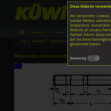
Diese Website verwend
F
Lagerstrasse 8
8953 Dietikon
Wir verwenden Cookies, 
I
Tel.
043 455 20 30
soziale Medien anbieten
analysieren. Ausserdem
Website an unsere Partn
WebShop
Firma
Lieferinfo
Infos/Dow
Partner führen diese I
die Sie ihnen bereitges
Shop
Schrauben
Diverse Schrauben
M-Gewinde
Diverse 
gesammelt haben.
Stiftschrauben Einschraubende ? 1,25d, DIN939 A2 rostf
Notwendig