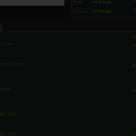
i
Preis:
auf Anfrage
i
Ihr Preis:
auf Anfrage
Pr
frei M8
Pr
9 A2 rostfrei
Pr
stfrei
Pr
olett 10ml
Pr
olett 50ml