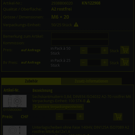
Artikel-Nr.:
2938B06020
KN122908
Qualität / Oberfläche:
A2 rostfrei
M6 × 20
Grösse / Dimensionen:
Verpackungs-Einheit:
50/25 Stück
Bemerkung zum Artikel:
Kommission:
in Pack à 50
–
+
Preis:
in 
auf Anfrage
Stück
Stück
in Pack à 25
–
+
in 
Ihr Preis:
auf Anfrage
Stück
Stück
Zubehör
Zusatz-Informationen
Artikel-Nr.
Bezeichnung
Sechskantmuttern 0,8d, DIN934 ISO4032 A2-70 rostfrei M6
Preis CHF
Menge
Verpackungs-Einheit: 100 STK-B
weitere Verpackungseinheiten
0155B00060
–
+
Preis:
CHF
in den 
auf Anfrage
Unterlagscheiben ohne Fase 140HV, DIN125A ISO7089 A2
rostfrei M6/6,4x12x1,6