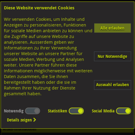
Diese Website verwendet Cookies
Anmelden
Warenkorb
Wir verwenden Cookies, um Inhalte und
Shop
Schrauben
Diverse Schrauben
M-Gewinde
Anzeigen zu personalisieren, Funktionen
Diverse Ausführungen M-Gewinde
Stiftschrauben 1,00d
A2 rostfrei
Alle erlauben
für soziale Medien anbieten zu können und
die Zugriffe auf unsere Website zu
analysieren. Ausserdem geben wir
Stiftschrauben Einschraubende ? 1,00d, DIN938 A2
Informationen zu Ihrer Verwendung
rostfrei M6x20
unserer Website an unsere Partner für
Nur Notwendige
soziale Medien, Werbung und Analysen
weiter. Unsere Partner führen diese
Informationen möglicherweise mit weiteren
Daten zusammen, die Sie ihnen
bereitgestellt haben oder die sie im
Auswahl erlauben
Rahmen Ihrer Nutzung der Dienste
gesammelt haben.
Notwendig
Statistiken
Social Media
Details zeigen
Artikel-Informationen