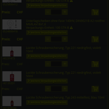
Verpackungs-Einheit: 100 STK-B
0525B06412
weitere Verpackungseinheiten
–
+
Preis:
CHF
in den 
auf Anfrage
Unterlagscheiben ohne Fase 140HV, DIN9021B A2 rostfrei
M6/6,4x18x1,6
Verpackungs-Einheit: 100 STK-B
0524B06418
weitere Verpackungseinheiten
–
+
Preis:
CHF
in den 
auf Anfrage
Loctite Schraubensicherung, Typ 221 niedrigfest, violett
10ml
weitere Verpackungseinheiten
HE231473
–
+
Preis:
CHF
in den 
auf Anfrage
Loctite Schraubensicherung, Typ 221 niedrigfest, violett
50ml
weitere Verpackungseinheiten
HE135331
–
+
Preis:
CHF
in den 
auf Anfrage
Loctite Schraubensicherung, Typ 243 mittelfest, blau 10ml
weitere Verpackungseinheiten
HE1918244