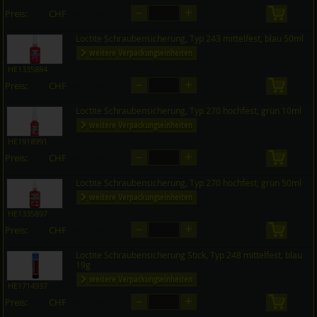
–
+
Preis:
CHF
in den 
auf Anfrage
Loctite Schraubensicherung, Typ 243 mittelfest, blau 50ml
weitere Verpackungseinheiten
HE1335884
–
+
Preis:
CHF
in den 
auf Anfrage
Loctite Schraubensicherung, Typ 270 hochfest, grün 10ml
weitere Verpackungseinheiten
HE1918991
–
+
Preis:
CHF
in den 
auf Anfrage
Loctite Schraubensicherung, Typ 270 hochfest, grün 50ml
weitere Verpackungseinheiten
HE1335897
–
+
Preis:
CHF
in den 
auf Anfrage
Loctite Schraubensicherung Stick, Typ 248 mittelfest, blau
19g
weitere Verpackungseinheiten
HE1714937
–
+
Preis:
CHF
in den 
auf Anfrage