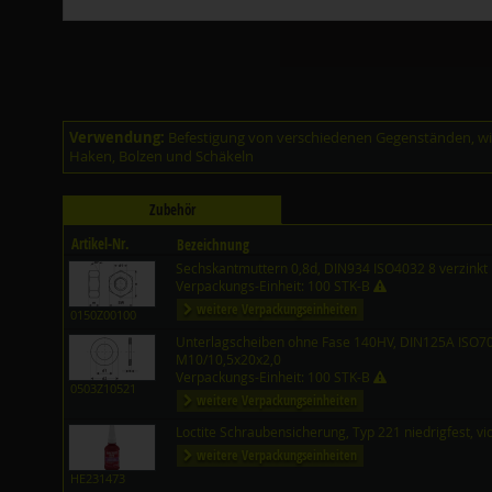
Verwendung:
Befestigung von verschiedenen Gegenständen, wie
Haken, Bolzen und Schäkeln
Zubehör
Artikel-Nr.
Bezeichnung
Sechskantmuttern 0,8d, DIN934 ISO4032 8 verzinkt
Verpackungs-Einheit: 100 STK-B
weitere Verpackungseinheiten
0150Z00100
Unterlagscheiben ohne Fase 140HV, DIN125A ISO708
M10/10,5x20x2,0
Verpackungs-Einheit: 100 STK-B
0503Z10521
weitere Verpackungseinheiten
Loctite Schraubensicherung, Typ 221 niedrigfest, vi
weitere Verpackungseinheiten
HE231473