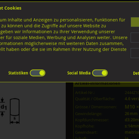
et Cookies
B
um Inhalte und Anzeigen zu personalisieren, Funktionen für
G
 zu können und die Zugriffe auf unsere Website zu
 geben wir Informationen zu Ihrer Verwendung unserer
er für soziale Medien, Werbung und Analysen weiter. Unsere
nloads
nformationen möglicherweise mit weiteren Daten zusammen,
tellt haben oder die sie im Rahmen Ihrer Nutzung der Dienste
Ausführungen M-Gewinde
Augenschrauben
4.6 verzinkt
10x70/26
Statistiken
Social Media
Det
Artikel-Informationen
Artikel-Nr.:
2444Z1
Qualität / Oberfläche:
4.6 ver
M10 ×
Grösse / Dimensionen:
Gewindelänge:
26 mm
Kopfdurchmesser:
d3:20
Kopfhöhe:
s:14m
Gewindeart:
metris
Schaft:
ja