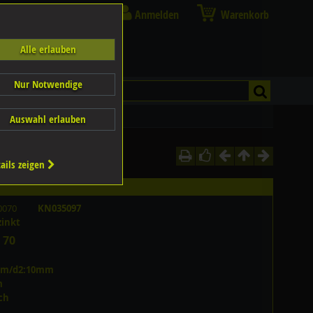
Anmelden
Warenkorb
Alle erlauben
Nur Notwendige
Auswahl erlauben
ails zeigen
0070
KN035097
zinkt
 70
mm/d2:10mm
m
ch