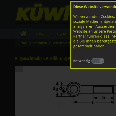
Diese Website verwend
F
Lagerstrasse 8
8953 Dietikon
Wir verwenden Cookies, 
I
Tel.
043 455 20 30
soziale Medien anbieten
analysieren. Ausserdem
Website an unsere Partn
WebShop
Firma
Lieferinfo
Infos/Dow
Partner führen diese I
die Sie ihnen bereitges
Shop
Schrauben
Diverse Schrauben
M-Gewinde
Diverse 
gesammelt haben.
Augenschrauben Ausführung A, DIN444A 4.6 verzinkt M
Notwendig