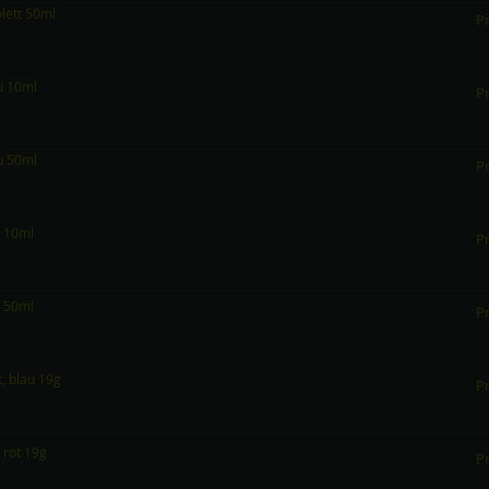
olett 50ml
Pr
au 10ml
Pr
au 50ml
Pr
n 10ml
Pr
n 50ml
Pr
t, blau 19g
Pr
 rot 19g
Pr