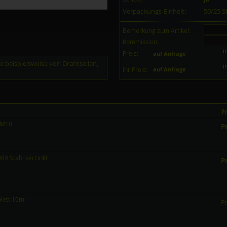
Verpackungs-Einheit:
50/25 
Bemerkung zum Artikel:
Kommission:
i
Preis:
auf Anfrage
 beispielsweise von Drahtseilen,
i
Ihr Preis:
auf Anfrage
Pr
 M10
Pr
9 Stahl verzinkt
Pr
olett 10ml
Pr