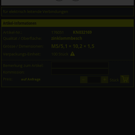
für elektrisch leitende Verbindungen
Artikel-Informationen
Artikel-Nr.:
176051
KN032169
Qualität / Oberfläche:
zinklammbesch
M5/5,1 × 10,2 × 1,5
Grösse / Dimensionen:
Verpackungs-Einheit:
100 Stück
Bemerkung zum Artikel:
Kommission:
–
+
Preis:
in 
auf Anfrage
Stück