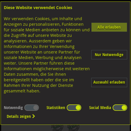
Diese Website verwendet Cookies
Anmelden
Warenkorb
Wir verwenden Cookies, um Inhalte und
Shop
Sicherungselemente
Sperrkant- u. Sicherungsscheiben
Diverse Ausführungen
Anzeigen zu personalisieren, Funktionen
Sperrkantscheiben
Stahl zinklammelenbeschichtet
Alle erlauben
für soziale Medien anbieten zu können und
die Zugriffe auf unsere Website zu
analysieren. Ausserdem geben wir
Sperrkantscheiben Form K Fst.gehärtet, zinklammbesch
Informationen zu Ihrer Verwendung
M5/5,1x10,2x1,5
unserer Website an unsere Partner für
Nur Notwendige
soziale Medien, Werbung und Analysen
weiter. Unsere Partner führen diese
Informationen möglicherweise mit weiteren
Daten zusammen, die Sie ihnen
bereitgestellt haben oder die sie im
Auswahl erlauben
Rahmen Ihrer Nutzung der Dienste
gesammelt haben.
Notwendig
Statistiken
Social Media
Details zeigen