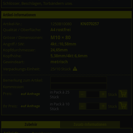
Schlösser, Beschlägen, Torbändern usw.
Artikel-Informationen
Artikel-Nr.:
1250B10080
KN070257
Qualität / Oberfläche:
A4 rostfrei
M10 × 80
Grösse / Dimensionen:
Angriff / SW:
4kt.:10,58mm
Kopfdurchmesser:
24,65mm
Kopfhöhe:
5,38mm/4kt:6,6mm
Gewindeart:
metrisch
Verpackungs-Einheit:
25/10 Stück
Bemerkung zum Artikel:
Kommission:
in Pack à 25
–
+
Preis:
in 
auf Anfrage
Stück
Stück
in Pack à 10
–
+
in 
Ihr Preis:
auf Anfrage
Stück
Stück
Zubehör
Zusatz-Informationen