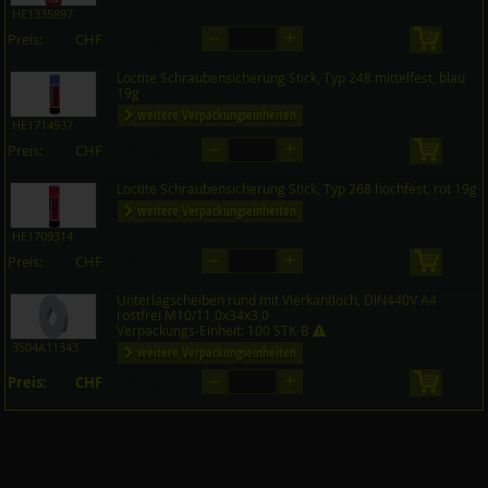
HE1335897
–
+
Preis:
CHF
in den 
auf Anfrage
Loctite Schraubensicherung Stick, Typ 248 mittelfest, blau
19g
weitere Verpackungseinheiten
HE1714937
–
+
Preis:
CHF
in den 
auf Anfrage
Loctite Schraubensicherung Stick, Typ 268 hochfest, rot 19g
weitere Verpackungseinheiten
HE1709314
–
+
Preis:
CHF
in den 
auf Anfrage
Unterlagscheiben rund mit Vierkantloch, DIN440V A4
rostfrei M10/11,0x34x3,0
Verpackungs-Einheit: 100 STK-B
3504A11343
weitere Verpackungseinheiten
–
+
Preis:
CHF
in den 
auf Anfrage