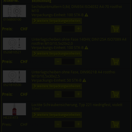
Artikel-Nr.
Bezeichnung
Sechskantmuttern 0,8d, DIN934 ISO4032 A4-70 rostfrei
Preis CHF
Menge
M10
Verpackungs-Einheit: 100 STK-B
0156B00100
weitere Verpackungseinheiten
–
+
Preis:
CHF
in den 
auf Anfrage
Unterlagscheiben ohne Fase 140HV, DIN125A ISO7089 A4
rostfrei M10/10,5x20x2,0
Verpackungs-Einheit: 100 STK-B
0526B10521
weitere Verpackungseinheiten
–
+
Preis:
CHF
in den 
auf Anfrage
Unterlagscheiben ohne Fase, DIN9021B A4 rostfrei
M10/10,5x30x2,5
Verpackungs-Einheit: 50 STK-B
0521B10530
weitere Verpackungseinheiten
–
+
Preis:
CHF
in den 
auf Anfrage
Loctite Schraubensicherung, Typ 221 niedrigfest, violett
10ml
weitere Verpackungseinheiten
HE231473
–
+
Preis:
CHF
in den 
auf Anfrage