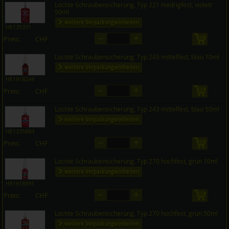
Loctite Schraubensicherung, Typ 221 niedrigfest, violett
50ml
weitere Verpackungseinheiten
HE135331
–
+
Preis:
CHF
in den 
auf Anfrage
Loctite Schraubensicherung, Typ 243 mittelfest, blau 10ml
weitere Verpackungseinheiten
HE1918244
–
+
Preis:
CHF
in den 
auf Anfrage
Loctite Schraubensicherung, Typ 243 mittelfest, blau 50ml
weitere Verpackungseinheiten
HE1335884
–
+
Preis:
CHF
in den 
auf Anfrage
Loctite Schraubensicherung, Typ 270 hochfest, grün 10ml
weitere Verpackungseinheiten
HE1918991
–
+
Preis:
CHF
in den 
auf Anfrage
Loctite Schraubensicherung, Typ 270 hochfest, grün 50ml
weitere Verpackungseinheiten