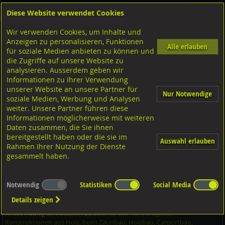
Diese Website verwendet Cookies
Anmelden
Warenkorb
Wir verwenden Cookies, um Inhalte und
Shop
Schrauben
Diverse Schrauben
M-Gewinde
Anzeigen zu personalisieren, Funktionen
Diverse Ausführungen M-Gewinde
Flachrundschrauben
A4 rostfrei
Alle erlauben
für soziale Medien anbieten zu können und
die Zugriffe auf unsere Website zu
analysieren. Ausserdem geben wir
Flachrundschrauben mit 4kt. ohne MU, DIN603 A4
Informationen zu Ihrer Verwendung
rostfrei M10x80
unserer Website an unsere Partner für
Nur Notwendige
soziale Medien, Werbung und Analysen
weiter. Unsere Partner führen diese
Informationen möglicherweise mit weiteren
Daten zusammen, die Sie ihnen
bereitgestellt haben oder die sie im
Auswahl erlauben
Rahmen Ihrer Nutzung der Dienste
gesammelt haben.
Notwendig
Statistiken
Social Media
Details zeigen
Anwendung Schlossschrauben:
für alle nicht tragende
Konstruktionen aus Holz, beim Zaunbau, Holzbau, Carportbau,