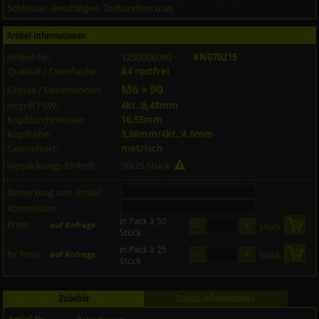
Schlösser, Beschlägen, Torbändern usw.
Artikel-Informationen
Artikel-Nr.:
1250B06090
KN070215
Qualität / Oberfläche:
A4 rostfrei
M6 × 90
Grösse / Dimensionen:
Angriff / SW:
4kt.:6,48mm
Kopfdurchmesser:
16,55mm
Kopfhöhe:
3,88mm/4kt.:4,6mm
Gewindeart:
metrisch
Verpackungs-Einheit:
50/25 Stück
Bemerkung zum Artikel:
Kommission:
in Pack à 50
–
+
Preis:
in 
auf Anfrage
Stück
Stück
in Pack à 25
–
+
in 
Ihr Preis:
auf Anfrage
Stück
Stück
Zubehör
Zusatz-Informationen