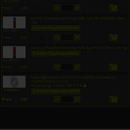
HE1335897
–
+
Preis:
CHF
in den 
auf Anfrage
Loctite Schraubensicherung Stick, Typ 248 mittelfest, blau
19g
weitere Verpackungseinheiten
HE1714937
–
+
Preis:
CHF
in den 
auf Anfrage
Loctite Schraubensicherung Stick, Typ 268 hochfest, rot 19g
weitere Verpackungseinheiten
HE1709314
–
+
Preis:
CHF
in den 
auf Anfrage
Unterlagscheiben rund mit Vierkantloch, DIN440V A4
rostfrei M6/6,6x22x2,0
Verpackungs-Einheit: 100 STK-B
3504A06622
weitere Verpackungseinheiten
–
+
Preis:
CHF
in den 
auf Anfrage