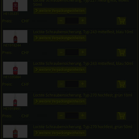
Loctite Schraubensicherung, Typ 221 niedrigfest, violett
50ml
weitere Verpackungseinheiten
HE135331
–
+
Preis:
CHF
in den 
auf Anfrage
Loctite Schraubensicherung, Typ 243 mittelfest, blau 10ml
weitere Verpackungseinheiten
HE1918244
–
+
Preis:
CHF
in den 
auf Anfrage
Loctite Schraubensicherung, Typ 243 mittelfest, blau 50ml
weitere Verpackungseinheiten
HE1335884
–
+
Preis:
CHF
in den 
auf Anfrage
Loctite Schraubensicherung, Typ 270 hochfest, grün 10ml
weitere Verpackungseinheiten
HE1918991
–
+
Preis:
CHF
in den 
auf Anfrage
Loctite Schraubensicherung, Typ 270 hochfest, grün 50ml
weitere Verpackungseinheiten