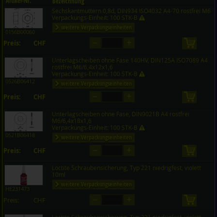
Artikel-Nr.
Bezeichnung
Sechskantmuttern 0,8d, DIN934 ISO4032 A4-70 rostfrei M6
Preis CHF
Menge
Verpackungs-Einheit: 100 STK-B
weitere Verpackungseinheiten
0156B00060
–
+
Preis:
CHF
in den 
auf Anfrage
Unterlagscheiben ohne Fase 140HV, DIN125A ISO7089 A4
rostfrei M6/6,4x12x1,6
Verpackungs-Einheit: 100 STK-B
0526B06412
weitere Verpackungseinheiten
–
+
Preis:
CHF
in den 
auf Anfrage
Unterlagscheiben ohne Fase, DIN9021B A4 rostfrei
M6/6,4x18x1,6
Verpackungs-Einheit: 100 STK-B
0521B06418
weitere Verpackungseinheiten
–
+
Preis:
CHF
in den 
auf Anfrage
Loctite Schraubensicherung, Typ 221 niedrigfest, violett
10ml
weitere Verpackungseinheiten
HE231473
–
+
Preis:
CHF
in den 
auf Anfrage