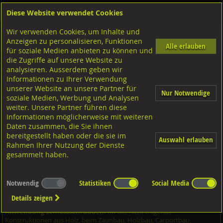
Diese Website verwendet Cookies
Anmelden
Warenkorb
Wir verwenden Cookies, um Inhalte und
Shop
Schrauben
Diverse Schrauben
M-Gewinde
Anzeigen zu personalisieren, Funktionen
Diverse Ausführungen M-Gewinde
Flachrundschrauben
A4 rostfrei
Alle erlauben
für soziale Medien anbieten zu können und
die Zugriffe auf unsere Website zu
analysieren. Ausserdem geben wir
Flachrundschrauben mit 4kt. ohne MU, DIN603 A4
Informationen zu Ihrer Verwendung
rostfrei M6x90
unserer Website an unsere Partner für
Nur Notwendige
soziale Medien, Werbung und Analysen
weiter. Unsere Partner führen diese
Informationen möglicherweise mit weiteren
Daten zusammen, die Sie ihnen
bereitgestellt haben oder die sie im
Auswahl erlauben
Rahmen Ihrer Nutzung der Dienste
gesammelt haben.
Notwendig
Statistiken
Social Media
Details zeigen
Anwendung Schlossschrauben:
für alle nicht tragende
Konstruktionen aus Holz, beim Zaunbau, Holzbau, Carportbau,