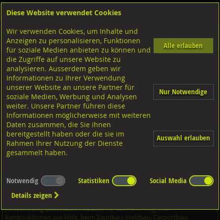
Diese Website verwendet Cookies
Anmelden
Warenkorb
Wir verwenden Cookies, um Inhalte und
Shop
Schrauben
Diverse Schrauben
M-Gewinde
Anzeigen zu personalisieren, Funktionen
Diverse Ausführungen M-Gewinde
Flachrundschrauben
A4 rostfrei
Alle erlauben
für soziale Medien anbieten zu können und
die Zugriffe auf unsere Website zu
analysieren. Ausserdem geben wir
Flachrundschrauben mit 4kt. ohne MU, DIN603 A4
Informationen zu Ihrer Verwendung
rostfrei M6x20
unserer Website an unsere Partner für
Nur Notwendige
soziale Medien, Werbung und Analysen
weiter. Unsere Partner führen diese
Informationen möglicherweise mit weiteren
Daten zusammen, die Sie ihnen
bereitgestellt haben oder die sie im
Auswahl erlauben
Rahmen Ihrer Nutzung der Dienste
gesammelt haben.
Notwendig
Statistiken
Social Media
Details zeigen
Anwendung Schlossschrauben:
für alle nicht tragende
Konstruktionen aus Holz, beim Zaunbau, Holzbau, Carportbau,