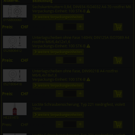
Artikel-Nr.
Bezeichnung
Sechskantmuttern 0,8d, DIN934 ISO4032 A4-70 rostfrei M6
Preis CHF
Menge
Verpackungs-Einheit: 100 STK-B
weitere Verpackungseinheiten
0156B00060
–
+
Preis:
CHF
in den 
auf Anfrage
Unterlagscheiben ohne Fase 140HV, DIN125A ISO7089 A4
rostfrei M6/6,4x12x1,6
Verpackungs-Einheit: 100 STK-B
0526B06412
weitere Verpackungseinheiten
–
+
Preis:
CHF
in den 
auf Anfrage
Unterlagscheiben ohne Fase, DIN9021B A4 rostfrei
M6/6,4x18x1,6
Verpackungs-Einheit: 100 STK-B
0521B06418
weitere Verpackungseinheiten
–
+
Preis:
CHF
in den 
auf Anfrage
Loctite Schraubensicherung, Typ 221 niedrigfest, violett
10ml
weitere Verpackungseinheiten
HE231473
–
+
Preis:
CHF
in den 
auf Anfrage