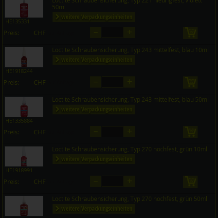
Loctite Schraubensicherung, Typ 221 niedrigfest, violett
50ml
weitere Verpackungseinheiten
HE135331
–
+
Preis:
CHF
in den 
auf Anfrage
Loctite Schraubensicherung, Typ 243 mittelfest, blau 10ml
weitere Verpackungseinheiten
HE1918244
–
+
Preis:
CHF
in den 
auf Anfrage
Loctite Schraubensicherung, Typ 243 mittelfest, blau 50ml
weitere Verpackungseinheiten
HE1335884
–
+
Preis:
CHF
in den 
auf Anfrage
Loctite Schraubensicherung, Typ 270 hochfest, grün 10ml
weitere Verpackungseinheiten
HE1918991
–
+
Preis:
CHF
in den 
auf Anfrage
Loctite Schraubensicherung, Typ 270 hochfest, grün 50ml
weitere Verpackungseinheiten