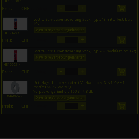
HE1335897
–
+
Preis:
CHF
in den 
auf Anfrage
Loctite Schraubensicherung Stick, Typ 248 mittelfest, blau
19g
weitere Verpackungseinheiten
HE1714937
–
+
Preis:
CHF
in den 
auf Anfrage
Loctite Schraubensicherung Stick, Typ 268 hochfest, rot 19g
weitere Verpackungseinheiten
HE1709314
–
+
Preis:
CHF
in den 
auf Anfrage
Unterlagscheiben rund mit Vierkantloch, DIN440V A4
rostfrei M6/6,6x22x2,0
Verpackungs-Einheit: 100 STK-B
3504A06622
weitere Verpackungseinheiten
–
+
Preis:
CHF
in den 
auf Anfrage