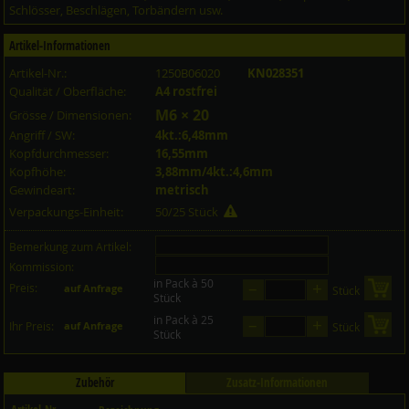
Schlösser, Beschlägen, Torbändern usw.
Artikel-Informationen
Artikel-Nr.:
1250B06020
KN028351
Qualität / Oberfläche:
A4 rostfrei
M6 × 20
Grösse / Dimensionen:
Angriff / SW:
4kt.:6,48mm
Kopfdurchmesser:
16,55mm
Kopfhöhe:
3,88mm/4kt.:4,6mm
Gewindeart:
metrisch
Verpackungs-Einheit:
50/25 Stück
Bemerkung zum Artikel:
Kommission:
in Pack à 50
–
+
Preis:
in 
auf Anfrage
Stück
Stück
in Pack à 25
–
+
in 
Ihr Preis:
auf Anfrage
Stück
Stück
Zubehör
Zusatz-Informationen