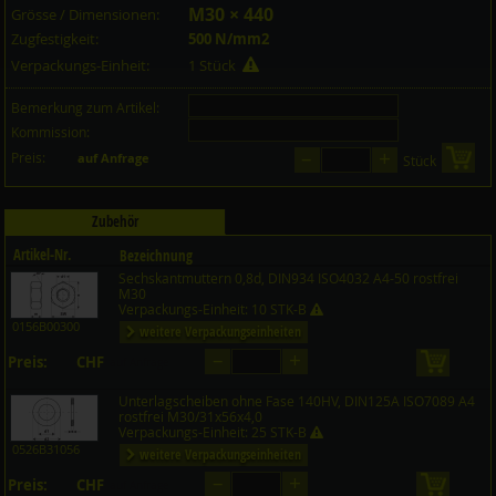
M30 × 440
Grösse / Dimensionen:
Zugfestigkeit:
500 N/mm2
Verpackungs-Einheit:
1 Stück
Bemerkung zum Artikel:
Kommission:
–
+
Preis:
in 
auf Anfrage
Stück
Zubehör
Artikel-Nr.
Bezeichnung
Sechskantmuttern 0,8d, DIN934 ISO4032 A4-50 rostfrei
Preis CHF
Menge
M30
Verpackungs-Einheit: 10 STK-B
0156B00300
weitere Verpackungseinheiten
–
+
Preis:
CHF
in den 
auf Anfrage
Unterlagscheiben ohne Fase 140HV, DIN125A ISO7089 A4
rostfrei M30/31x56x4,0
Verpackungs-Einheit: 25 STK-B
0526B31056
weitere Verpackungseinheiten
–
+
Preis:
CHF
in den 
auf Anfrage