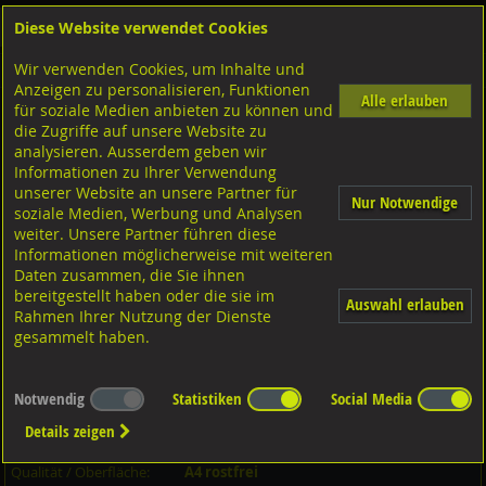
Diese Website verwendet Cookies
Anmelden
Warenkorb
Wir verwenden Cookies, um Inhalte und
Shop
Schrauben
Gewindestangen-Stifte-Federnde Druckstücke
Gewindebolzen
A4 rostfrei
Anzeigen zu personalisieren, Funktionen
Alle erlauben
für soziale Medien anbieten zu können und
Gewindebolzen, DIN976-1/BO A4 rostfrei M30x440
die Zugriffe auf unsere Website zu
analysieren. Ausserdem geben wir
Informationen zu Ihrer Verwendung
unserer Website an unsere Partner für
Nur Notwendige
soziale Medien, Werbung und Analysen
weiter. Unsere Partner führen diese
Informationen möglicherweise mit weiteren
Daten zusammen, die Sie ihnen
bereitgestellt haben oder die sie im
Auswahl erlauben
Rahmen Ihrer Nutzung der Dienste
gesammelt haben.
Notwendig
Statistiken
Social Media
Artikel-Informationen
Details zeigen
Artikel-Nr.:
09764B30440
KN023606
Qualität / Oberfläche:
A4 rostfrei