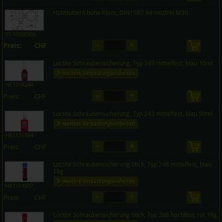
Hutmuttern hohe Form, DIN1587 A4 rostfrei M30
0174B00300
–
+
Preis:
CHF
in den 
auf Anfrage
Loctite Schraubensicherung, Typ 243 mittelfest, blau 10ml
weitere Verpackungseinheiten
HE1918244
–
+
Preis:
CHF
in den 
auf Anfrage
Loctite Schraubensicherung, Typ 243 mittelfest, blau 50ml
weitere Verpackungseinheiten
HE1335884
–
+
Preis:
CHF
in den 
auf Anfrage
Loctite Schraubensicherung Stick, Typ 248 mittelfest, blau
19g
weitere Verpackungseinheiten
HE1714937
–
+
Preis:
CHF
in den 
auf Anfrage
Loctite Schraubensicherung Stick, Typ 268 hochfest, rot 19g