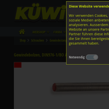
Diese Website verwend
F
Lagerstrasse 8
8953 Dietikon
Wir verwenden Cookies, 
I
Tel.
043 455 20 30
soziale Medien anbieten
analysieren. Ausserdem
Website an unsere Partn
WebShop
Firma
Lieferinfo
Infos/Dow
Partner führen diese I
die Sie ihnen bereitges
Shop
Schrauben
Gewindestangen-Stifte-Federnde Druckstücke
gesammelt haben.
Gewindebolzen, DIN976-1/BO A4 rostfrei M16x90
Notwendig