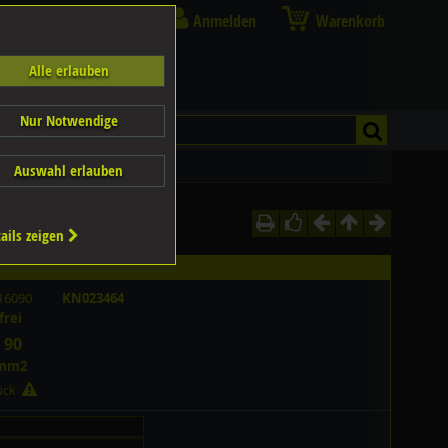
Anmelden
Warenkorb
Alle erlauben
Nur Notwendige
Auswahl erlauben
ails zeigen
16090
KN023464
frei
 90
/mm2
tück