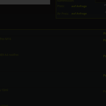
Kommission:
i
Preis:
auf Anfrage
Ihr Preis:
auf Anfrage
Pr
frei M16
Pr
9 A4 rostfrei
Pr
Pr
au 10ml
Pr
au 50ml