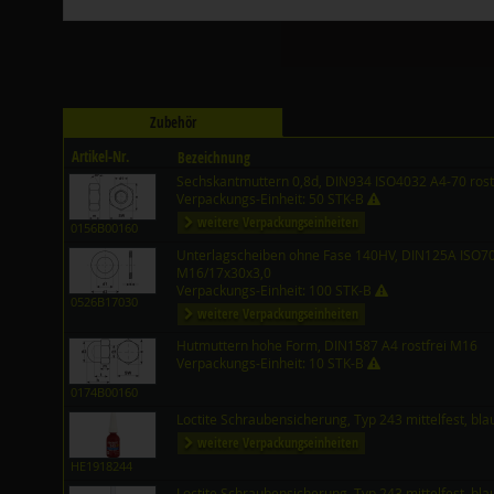
Zubehör
Artikel-Nr.
Bezeichnung
Sechskantmuttern 0,8d, DIN934 ISO4032 A4-70 rost
Verpackungs-Einheit: 50 STK-B
weitere Verpackungseinheiten
0156B00160
Unterlagscheiben ohne Fase 140HV, DIN125A ISO708
M16/17x30x3,0
Verpackungs-Einheit: 100 STK-B
0526B17030
weitere Verpackungseinheiten
Hutmuttern hohe Form, DIN1587 A4 rostfrei M16
Verpackungs-Einheit: 10 STK-B
0174B00160
Loctite Schraubensicherung, Typ 243 mittelfest, bl
weitere Verpackungseinheiten
HE1918244
Loctite Schraubensicherung, Typ 243 mittelfest, bl