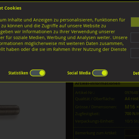
et Cookies
B
um Inhalte und Anzeigen zu personalisieren, Funktionen für
G
 zu können und die Zugriffe auf unsere Website zu
 geben wir Informationen zu Ihrer Verwendung unserer
er für soziale Medien, Werbung und Analysen weiter. Unsere
nloads
nformationen möglicherweise mit weiteren Daten zusammen,
tellt haben oder die sie im Rahmen Ihrer Nutzung der Dienste
Gewindebolzen
A4 rostfrei
Statistiken
Social Media
Det
Artikel-Informationen
Artikel-Nr.:
09764B
Qualität / Oberfläche:
A4 rost
M16 ×
Grösse / Dimensionen:
Zugfestigkeit:
700 N
Verpackungs-Einheit:
10/5 S
Bemerkung zum Artikel: