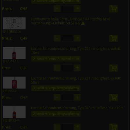
weitere Verpackungseinheiten
–
+
Preis:
CHF
in den 
auf Anfrage
Hutmuttern hohe Form, DIN1587 A4 rostfrei M10
Verpackungs-Einheit: 50 STK-B
0174B00100
–
+
Preis:
CHF
in den 
auf Anfrage
Loctite Schraubensicherung, Typ 221 niedrigfest, violett
10ml
weitere Verpackungseinheiten
HE231473
–
+
Preis:
CHF
in den 
auf Anfrage
Loctite Schraubensicherung, Typ 221 niedrigfest, violett
50ml
weitere Verpackungseinheiten
HE135331
–
+
Preis:
CHF
in den 
auf Anfrage
Loctite Schraubensicherung, Typ 243 mittelfest, blau 10ml
weitere Verpackungseinheiten
HE1918244
–
+
Preis:
CHF
in den 
auf Anfrage