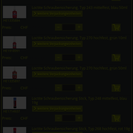
Loctite Schraubensicherung, Typ 243 mittelfest, blau 50ml
weitere Verpackungseinheiten
HE1335884
–
+
Preis:
CHF
in den 
auf Anfrage
Loctite Schraubensicherung, Typ 270 hochfest, grün 10ml
weitere Verpackungseinheiten
HE1918991
–
+
Preis:
CHF
in den 
auf Anfrage
Loctite Schraubensicherung, Typ 270 hochfest, grün 50ml
weitere Verpackungseinheiten
HE1335897
–
+
Preis:
CHF
in den 
auf Anfrage
Loctite Schraubensicherung Stick, Typ 248 mittelfest, blau
19g
weitere Verpackungseinheiten
HE1714937
–
+
Preis:
CHF
in den 
auf Anfrage
Loctite Schraubensicherung Stick, Typ 268 hochfest, rot 19g