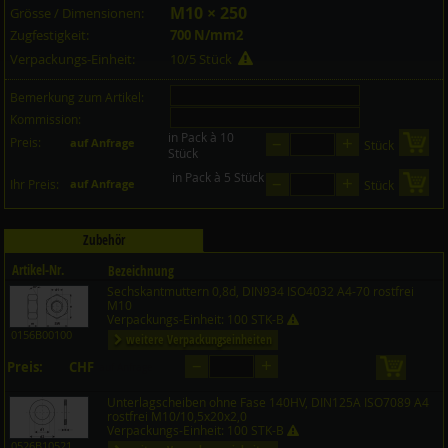
M10 × 250
Grösse / Dimensionen:
Zugfestigkeit:
700 N/mm2
Verpackungs-Einheit:
10/5 Stück
Bemerkung zum Artikel:
Kommission:
in Pack à 10
–
+
Preis:
in 
auf Anfrage
Stück
Stück
in Pack à 5 Stück
–
+
in 
Ihr Preis:
auf Anfrage
Stück
Zubehör
Artikel-Nr.
Bezeichnung
Sechskantmuttern 0,8d, DIN934 ISO4032 A4-70 rostfrei
Preis CHF
Menge
M10
Verpackungs-Einheit: 100 STK-B
0156B00100
weitere Verpackungseinheiten
–
+
Preis:
CHF
in den 
auf Anfrage
Unterlagscheiben ohne Fase 140HV, DIN125A ISO7089 A4
rostfrei M10/10,5x20x2,0
Verpackungs-Einheit: 100 STK-B
0526B10521