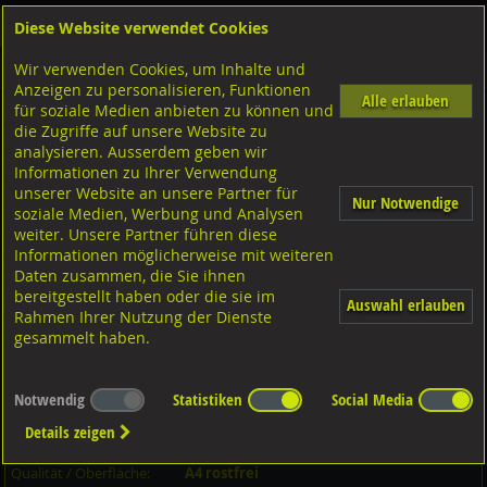
Diese Website verwendet Cookies
Anmelden
Warenkorb
Wir verwenden Cookies, um Inhalte und
Shop
Schrauben
Gewindestangen-Stifte-Federnde Druckstücke
Gewindebolzen
A4 rostfrei
Anzeigen zu personalisieren, Funktionen
Alle erlauben
für soziale Medien anbieten zu können und
Gewindebolzen, DIN976-1/BO A4 rostfrei M10x250
die Zugriffe auf unsere Website zu
analysieren. Ausserdem geben wir
Informationen zu Ihrer Verwendung
unserer Website an unsere Partner für
Nur Notwendige
soziale Medien, Werbung und Analysen
weiter. Unsere Partner führen diese
Informationen möglicherweise mit weiteren
Daten zusammen, die Sie ihnen
bereitgestellt haben oder die sie im
Auswahl erlauben
Rahmen Ihrer Nutzung der Dienste
gesammelt haben.
Notwendig
Statistiken
Social Media
Artikel-Informationen
Details zeigen
Artikel-Nr.:
09764B10250
KN023422
Qualität / Oberfläche:
A4 rostfrei