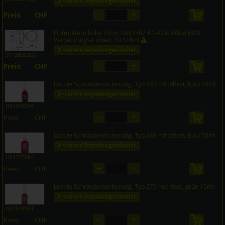
weitere Verpackungseinheiten
–
+
Preis:
CHF
in den 
auf Anfrage
Hutmuttern hohe Form, DIN1587 A1-A2 rostfrei M20
Verpackungs-Einheit: 10 STK-B
weitere Verpackungseinheiten
0173B00200
–
+
Preis:
CHF
in den 
auf Anfrage
Loctite Schraubensicherung, Typ 243 mittelfest, blau 10ml
weitere Verpackungseinheiten
HE1918244
–
+
Preis:
CHF
in den 
auf Anfrage
Loctite Schraubensicherung, Typ 243 mittelfest, blau 50ml
weitere Verpackungseinheiten
HE1335884
–
+
Preis:
CHF
in den 
auf Anfrage
Loctite Schraubensicherung, Typ 270 hochfest, grün 10ml
weitere Verpackungseinheiten
HE1918991
–
+
Preis:
CHF
in den 
auf Anfrage