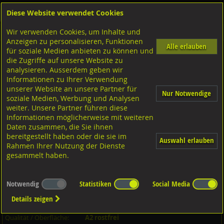
Diese Website verwendet Cookies
Anmelden
Warenkorb
Wir verwenden Cookies, um Inhalte und
Shop
Schrauben
Gewindestangen-Stifte-Federnde Druckstücke
Gewindebolzen
A2 rostfrei
Anzeigen zu personalisieren, Funktionen
Alle erlauben
für soziale Medien anbieten zu können und
Gewindebolzen, DIN976-1/BO A2 rostfrei M20x120
die Zugriffe auf unsere Website zu
analysieren. Ausserdem geben wir
Informationen zu Ihrer Verwendung
unserer Website an unsere Partner für
Nur Notwendige
soziale Medien, Werbung und Analysen
weiter. Unsere Partner führen diese
Informationen möglicherweise mit weiteren
Daten zusammen, die Sie ihnen
bereitgestellt haben oder die sie im
Auswahl erlauben
Rahmen Ihrer Nutzung der Dienste
gesammelt haben.
Notwendig
Statistiken
Social Media
Artikel-Informationen
Details zeigen
Artikel-Nr.:
09762B20120
KN069209
Qualität / Oberfläche:
A2 rostfrei