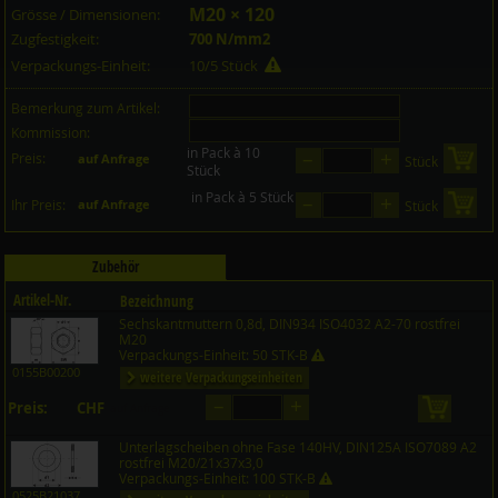
M20 × 120
Grösse / Dimensionen:
Zugfestigkeit:
700 N/mm2
Verpackungs-Einheit:
10/5 Stück
Bemerkung zum Artikel:
Kommission:
in Pack à 10
–
+
Preis:
in 
auf Anfrage
Stück
Stück
in Pack à 5 Stück
–
+
in 
Ihr Preis:
auf Anfrage
Stück
Zubehör
Artikel-Nr.
Bezeichnung
Sechskantmuttern 0,8d, DIN934 ISO4032 A2-70 rostfrei
Preis CHF
Menge
M20
Verpackungs-Einheit: 50 STK-B
0155B00200
weitere Verpackungseinheiten
–
+
Preis:
CHF
in den 
auf Anfrage
Unterlagscheiben ohne Fase 140HV, DIN125A ISO7089 A2
rostfrei M20/21x37x3,0
Verpackungs-Einheit: 100 STK-B
0525B21037