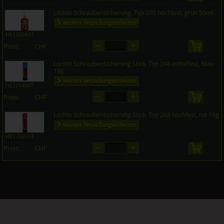
Loctite Schraubensicherung, Typ 270 hochfest, grün 50ml
weitere Verpackungseinheiten
HE1335897
–
+
Preis:
CHF
in den 
auf Anfrage
Loctite Schraubensicherung Stick, Typ 248 mittelfest, blau
19g
weitere Verpackungseinheiten
HE1714937
–
+
Preis:
CHF
in den 
auf Anfrage
Loctite Schraubensicherung Stick, Typ 268 hochfest, rot 19g
weitere Verpackungseinheiten
HE1709314
–
+
Preis:
CHF
in den 
auf Anfrage
Copyright © 2026 Küwi AG
Cookies
updated: 07.08.2026