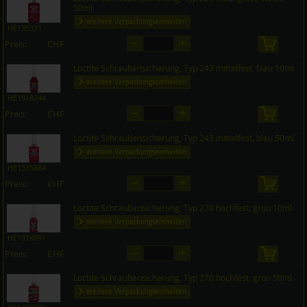
50ml
weitere Verpackungseinheiten
HE135331
–
+
Preis:
CHF
in den 
auf Anfrage
Loctite Schraubensicherung, Typ 243 mittelfest, blau 10ml
weitere Verpackungseinheiten
HE1918244
–
+
Preis:
CHF
in den 
auf Anfrage
Loctite Schraubensicherung, Typ 243 mittelfest, blau 50ml
weitere Verpackungseinheiten
HE1335884
–
+
Preis:
CHF
in den 
auf Anfrage
Loctite Schraubensicherung, Typ 270 hochfest, grün 10ml
weitere Verpackungseinheiten
HE1918991
–
+
Preis:
CHF
in den 
auf Anfrage
Loctite Schraubensicherung, Typ 270 hochfest, grün 50ml
weitere Verpackungseinheiten