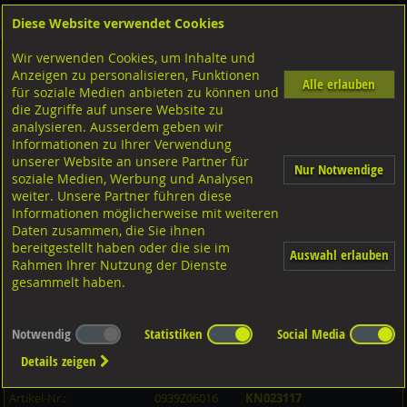
Diese Website verwendet Cookies
Anmelden
Warenkorb
Wir verwenden Cookies, um Inhalte und
Shop
Schrauben
Diverse Schrauben
M-Gewinde
Anzeigen zu personalisieren, Funktionen
Diverse Ausführungen M-Gewinde
Stiftschrauben 1,25d
8.8 verzinkt
Alle erlauben
für soziale Medien anbieten zu können und
die Zugriffe auf unsere Website zu
analysieren. Ausserdem geben wir
Stiftschrauben mit Festsitz, DIN939 8.8 verzinkt M6x16
Informationen zu Ihrer Verwendung
unserer Website an unsere Partner für
Nur Notwendige
soziale Medien, Werbung und Analysen
weiter. Unsere Partner führen diese
Informationen möglicherweise mit weiteren
Daten zusammen, die Sie ihnen
bereitgestellt haben oder die sie im
Auswahl erlauben
Rahmen Ihrer Nutzung der Dienste
gesammelt haben.
Notwendig
Statistiken
Social Media
Details zeigen
Artikel-Informationen
Artikel-Nr.:
0939Z06016
KN023117