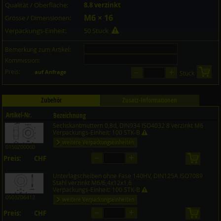
Qualität / Oberfläche:
8.8 verzinkt
M6 × 16
Grösse / Dimensionen:
Verpackungs-Einheit:
50 Stück
Bemerkung zum Artikel:
Kommission:
–
+
Preis:
in 
auf Anfrage
Stück
Zubehör
Zusatz-Informationen
Artikel-Nr.
Bezeichnung
Sechskantmuttern 0,8d, DIN934 ISO4032 8 verzinkt M6
Preis CHF
Menge
Verpackungs-Einheit: 100 STK-B
weitere Verpackungseinheiten
0150Z00060
–
+
Preis:
CHF
in den 
auf Anfrage
Unterlagscheiben ohne Fase 140HV, DIN125A ISO7089
Stahl verzinkt M6/6,4x12x1,6
Verpackungs-Einheit: 100 STK-B
0503Z06412
weitere Verpackungseinheiten
–
+
Preis:
CHF
in den 
auf Anfrage