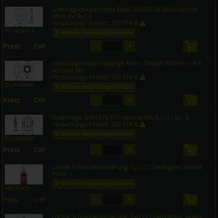
Unterlagscheiben ohne Fase, DIN9021B Stahl verzinkt
M6/6,4x18x1,6
Verpackungs-Einheit: 100 STK-B
0514Z06418
weitere Verpackungseinheiten
–
+
Preis:
CHF
in den 
auf Anfrage
Sicherungsmutter niedrige Form, DIN985 ISO10511 6-8
verzinkt M6
Verpackungs-Einheit: 100 STK-B
0175Z00060
weitere Verpackungseinheiten
–
+
Preis:
CHF
in den 
auf Anfrage
Federringe, DIN127B FST verzinkt M6/6,1x11,8x1,6
Verpackungs-Einheit: 100 STK-B
weitere Verpackungseinheiten
0532Z00060
–
+
Preis:
CHF
in den 
auf Anfrage
Loctite Schraubensicherung, Typ 221 niedrigfest, violett
10ml
weitere Verpackungseinheiten
HE231473
–
+
Preis:
CHF
in den 
auf Anfrage
Loctite Schraubensicherung, Typ 221 niedrigfest, violett