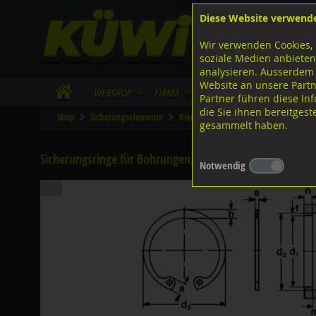
Diese Website verwend
F
Lagerstrasse 8
8953 Dietikon
Wir verwenden Cookies, 
I
Tel.
043 455 20 30
soziale Medien anbieten
analysieren. Ausserdem
Website an unsere Partn
WebShop
Firma
Lieferinfo
Infos/Dow
Partner führen diese I
die Sie ihnen bereitges
Shop
Sicherungselemente
Klemmscheiben-Sicherungsringe
gesammelt haben.
Sicherungsringe für Bohrungen, DIN472 FST verzinkt 47
Notwendig