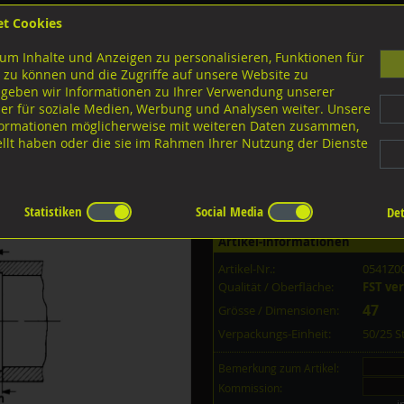
et Cookies
B
um Inhalte und Anzeigen zu personalisieren, Funktionen für
G
 zu können und die Zugriffe auf unsere Website zu
 geben wir Informationen zu Ihrer Verwendung unserer
er für soziale Medien, Werbung und Analysen weiter. Unsere
nloads
nformationen möglicherweise mit weiteren Daten zusammen,
tellt haben oder die sie im Rahmen Ihrer Nutzung der Dienste
Diverse Ausführungen
Sicherungsringe für Bohrung
Stahl verzinkt
Statistiken
Social Media
Det
Artikel-Informationen
Artikel-Nr.:
0541Z0
Qualität / Oberfläche:
FST ve
47
Grösse / Dimensionen:
Verpackungs-Einheit:
50/25 
Bemerkung zum Artikel:
Kommission: