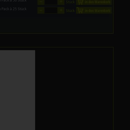
–
+
n Pack à 50 Stück
Stück
in den Warenkorb
–
+
n Pack à 25 Stück
Stück
in den Warenkorb