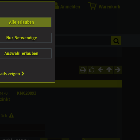
Anmelden
Warenkorb
Alle erlauben
Nur Notwendige
Auswahl erlauben
ails zeigen
0470
KN020893
rzinkt
Stück