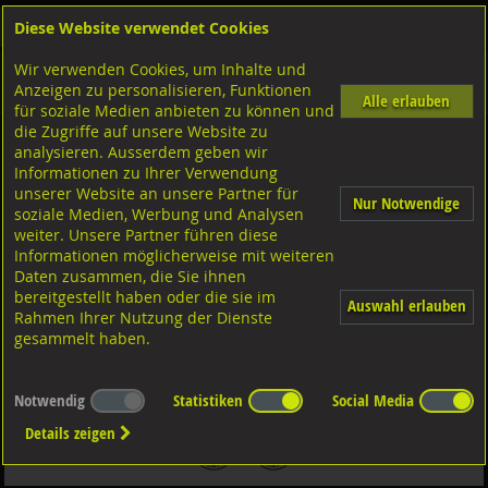
Diese Website verwendet Cookies
Anmelden
Warenkorb
Wir verwenden Cookies, um Inhalte und
Shop
Sicherungselemente
Klemmscheiben-Sicherungsringe
Diverse Ausführungen
Anzeigen zu personalisieren, Funktionen
Sicherungsringe für Bohrung
Stahl blank
Alle erlauben
für soziale Medien anbieten zu können und
die Zugriffe auf unsere Website zu
analysieren. Ausserdem geben wir
Sicherungsringe für Bohrungen, DIN472 FST schwarz 102
Informationen zu Ihrer Verwendung
unserer Website an unsere Partner für
Nur Notwendige
soziale Medien, Werbung und Analysen
weiter. Unsere Partner führen diese
Informationen möglicherweise mit weiteren
Daten zusammen, die Sie ihnen
bereitgestellt haben oder die sie im
Auswahl erlauben
Rahmen Ihrer Nutzung der Dienste
gesammelt haben.
Notwendig
Statistiken
Social Media
Details zeigen