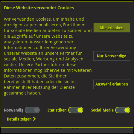
Diese Website verwendet Cookies
Anmelden
Warenkorb
Wir verwenden Cookies, um Inhalte und
Shop
Sicherungselemente
Klemmscheiben-Sicherungsringe
Diverse Ausführungen
Anzeigen zu personalisieren, Funktionen
Sicherungsringe für Bohrung
Stahl blank
Alle erlauben
für soziale Medien anbieten zu können und
die Zugriffe auf unsere Website zu
analysieren. Ausserdem geben wir
Sicherungsringe für Bohrungen, DIN472 FST schwarz 25
Informationen zu Ihrer Verwendung
unserer Website an unsere Partner für
Nur Notwendige
soziale Medien, Werbung und Analysen
weiter. Unsere Partner führen diese
Informationen möglicherweise mit weiteren
Daten zusammen, die Sie ihnen
bereitgestellt haben oder die sie im
Auswahl erlauben
Rahmen Ihrer Nutzung der Dienste
gesammelt haben.
Notwendig
Statistiken
Social Media
Details zeigen