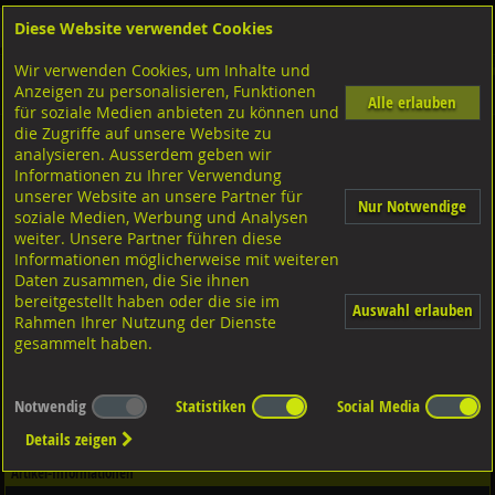
Diese Website verwendet Cookies
Anmelden
Warenkorb
Wir verwenden Cookies, um Inhalte und
Shop
Schrauben
Linsensenkkopf
M-Gewinde
Diverse Ausführungen M-Gew
Anzeigen zu personalisieren, Funktionen
mit Schlitz
A2 rostfrei
Alle erlauben
für soziale Medien anbieten zu können und
die Zugriffe auf unsere Website zu
analysieren. Ausserdem geben wir
Linsensenkschrauben mit Schlitz, DIN964A ISO2010 A2
Informationen zu Ihrer Verwendung
rostfrei M8x70/70
unserer Website an unsere Partner für
Nur Notwendige
soziale Medien, Werbung und Analysen
weiter. Unsere Partner führen diese
Informationen möglicherweise mit weiteren
Daten zusammen, die Sie ihnen
bereitgestellt haben oder die sie im
Auswahl erlauben
Rahmen Ihrer Nutzung der Dienste
gesammelt haben.
Notwendig
Statistiken
Social Media
Details zeigen
Artikel-Informationen