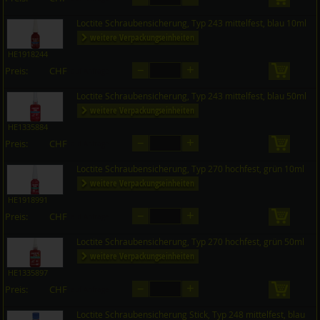
Loctite Schraubensicherung, Typ 243 mittelfest, blau 10ml
weitere Verpackungseinheiten
HE1918244
–
+
Preis:
CHF
in den 
auf Anfrage
Loctite Schraubensicherung, Typ 243 mittelfest, blau 50ml
weitere Verpackungseinheiten
HE1335884
–
+
Preis:
CHF
in den 
auf Anfrage
Loctite Schraubensicherung, Typ 270 hochfest, grün 10ml
weitere Verpackungseinheiten
HE1918991
–
+
Preis:
CHF
in den 
auf Anfrage
Loctite Schraubensicherung, Typ 270 hochfest, grün 50ml
weitere Verpackungseinheiten
HE1335897
–
+
Preis:
CHF
in den 
auf Anfrage
Loctite Schraubensicherung Stick, Typ 248 mittelfest, blau