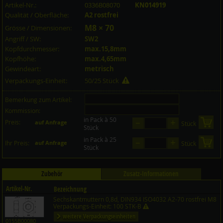
Artikel-Nr.:
0336B08070
KN014919
Qualität / Oberfläche:
A2 rostfrei
M8 × 70
Grösse / Dimensionen:
Angriff / SW:
SW2
Kopfdurchmesser:
max.15,8mm
Kopfhöhe:
max.4,65mm
Gewindeart:
metrisch
Verpackungs-Einheit:
50/25 Stück
Bemerkung zum Artikel:
Kommission:
in Pack à 50
–
+
Preis:
in 
auf Anfrage
Stück
Stück
in Pack à 25
–
+
in 
Ihr Preis:
auf Anfrage
Stück
Stück
Zubehör
Zusatz-Informationen
Artikel-Nr.
Bezeichnung
Sechskantmuttern 0,8d, DIN934 ISO4032 A2-70 rostfrei M8
Preis CHF
Menge
Verpackungs-Einheit: 100 STK-B
weitere Verpackungseinheiten
0155B00080