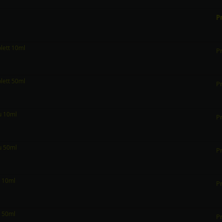
Pr
olett 10ml
Pr
olett 50ml
Pr
au 10ml
Pr
au 50ml
Pr
n 10ml
Pr
n 50ml
Pr