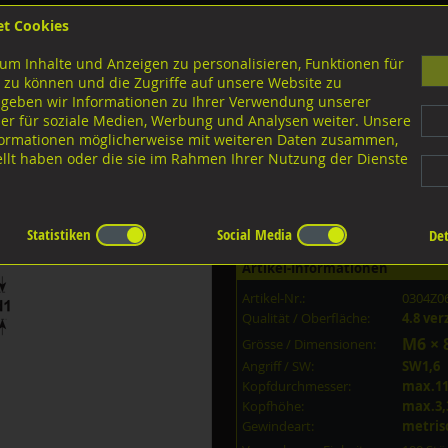
et Cookies
B
um Inhalte und Anzeigen zu personalisieren, Funktionen für
G
 zu können und die Zugriffe auf unsere Website zu
 geben wir Informationen zu Ihrer Verwendung unserer
er für soziale Medien, Werbung und Analysen weiter. Unsere
nloads
nformationen möglicherweise mit weiteren Daten zusammen,
tellt haben oder die sie im Rahmen Ihrer Nutzung der Dienste
sführungen M-Gewinde
mit Schlitz
4.8 verzinkt
erzinkt M6x8/8
Statistiken
Social Media
Det
Artikel-Informationen
Artikel-Nr.:
0304Z0
Qualität / Oberfläche:
4.8 ver
M6 × 
Grösse / Dimensionen:
Angriff / SW:
SW1,6
Kopfdurchmesser:
max.1
Kopfhöhe:
max.3
Gewindeart:
metris