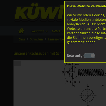
Diese Website verwend
F
Lagerstrasse 8
8953 Dietikon
Wir verwenden Cookies, 
I
Tel.
043 455 20 30
soziale Medien anbieten
analysieren. Ausserdem
Website an unsere Partn
WebShop
Firma
Lieferinfo
Infos/Dow
Partner führen diese I
die Sie ihnen bereitges
Shop
Schrauben
Linsensenkkopf
M-Gewinde
Diverse Au
gesammelt haben.
Linsensenkschrauben mit Schlitz, DIN964A ISO2010 4.8 v
Notwendig