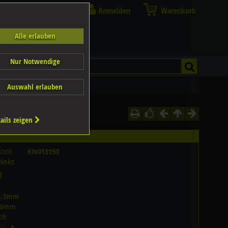
Anmelden
Warenkorb
Alle erlauben
Nur Notwendige
Auswahl erlauben
ails zeigen
6008
KN013150
zinkt
8
1,3mm
,3mm
ch