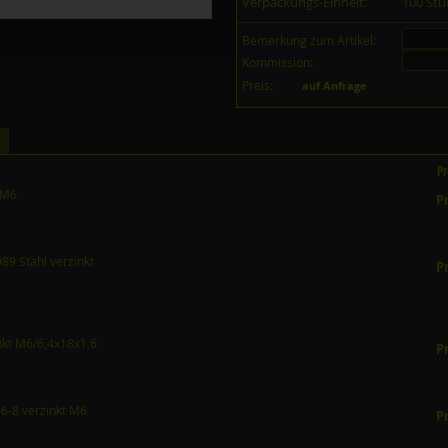
Verpackungs-Einheit:
100 St
Bemerkung zum Artikel:
Kommission:
Preis:
auf Anfrage
Pr
 M6
Pr
9 Stahl verzinkt
Pr
nkt M6/6,4x18x1,6
Pr
6-8 verzinkt M6
Pr