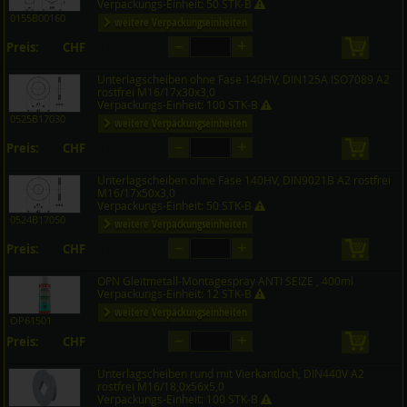
Verpackungs-Einheit: 50 STK-B
0155B00160
weitere Verpackungseinheiten
–
+
Preis:
CHF
in den 
auf Anfrage
Unterlagscheiben ohne Fase 140HV, DIN125A ISO7089 A2
rostfrei M16/17x30x3,0
Verpackungs-Einheit: 100 STK-B
0525B17030
weitere Verpackungseinheiten
–
+
Preis:
CHF
in den 
auf Anfrage
Unterlagscheiben ohne Fase 140HV, DIN9021B A2 rostfrei
M16/17x50x3,0
Verpackungs-Einheit: 50 STK-B
0524B17050
weitere Verpackungseinheiten
–
+
Preis:
CHF
in den 
auf Anfrage
OPN Gleitmetall-Montagespray ANTI SEIZE , 400ml
Verpackungs-Einheit: 12 STK-B
weitere Verpackungseinheiten
OP61501
–
+
Preis:
CHF
in den 
auf Anfrage
Unterlagscheiben rund mit Vierkantloch, DIN440V A2
rostfrei M16/18,0x56x5,0
Verpackungs-Einheit: 100 STK-B