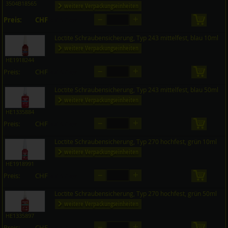
3504B18565
weitere Verpackungseinheiten
–
+
Preis:
CHF
in den 
auf Anfrage
Loctite Schraubensicherung, Typ 243 mittelfest, blau 10ml
weitere Verpackungseinheiten
HE1918244
–
+
Preis:
CHF
in den 
auf Anfrage
Loctite Schraubensicherung, Typ 243 mittelfest, blau 50ml
weitere Verpackungseinheiten
HE1335884
–
+
Preis:
CHF
in den 
auf Anfrage
Loctite Schraubensicherung, Typ 270 hochfest, grün 10ml
weitere Verpackungseinheiten
HE1918991
–
+
Preis:
CHF
in den 
auf Anfrage
Loctite Schraubensicherung, Typ 270 hochfest, grün 50ml
weitere Verpackungseinheiten
HE1335897
–
+
Preis:
CHF
in den 
auf Anfrage