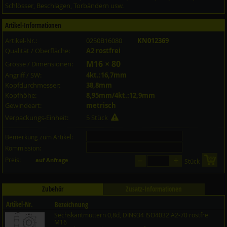
Schlösser, Beschlägen, Torbändern usw.
Artikel-Informationen
Artikel-Nr.:
0250B16080
KN012369
Qualität / Oberfläche:
A2 rostfrei
M16 × 80
Grösse / Dimensionen:
Angriff / SW:
4kt.:16,7mm
Kopfdurchmesser:
38,8mm
Kopfhöhe:
8,95mm/4kt.:12,9mm
Gewindeart:
metrisch
Verpackungs-Einheit:
5 Stück
Bemerkung zum Artikel:
Kommission:
–
+
Preis:
in 
auf Anfrage
Stück
Zubehör
Zusatz-Informationen
Artikel-Nr.
Bezeichnung
Sechskantmuttern 0,8d, DIN934 ISO4032 A2-70 rostfrei
Preis CHF
Menge
M16