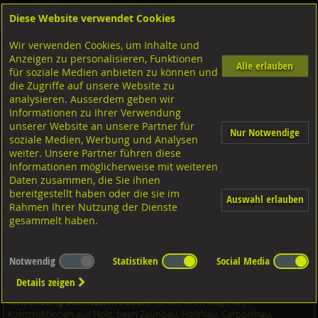
Diese Website verwendet Cookies
Anmelden
Warenkorb
Wir verwenden Cookies, um Inhalte und
Shop
Schrauben
Diverse Schrauben
M-Gewinde
Anzeigen zu personalisieren, Funktionen
Diverse Ausführungen M-Gewinde
Flachrundschrauben
A2 rostfrei
Alle erlauben
für soziale Medien anbieten zu können und
die Zugriffe auf unsere Website zu
analysieren. Ausserdem geben wir
Flachrundschrauben mit 4kt. ohne MU, DIN603 A2
Informationen zu Ihrer Verwendung
rostfrei M16x80
unserer Website an unsere Partner für
Nur Notwendige
soziale Medien, Werbung und Analysen
weiter. Unsere Partner führen diese
Informationen möglicherweise mit weiteren
Daten zusammen, die Sie ihnen
bereitgestellt haben oder die sie im
Auswahl erlauben
Rahmen Ihrer Nutzung der Dienste
gesammelt haben.
Notwendig
Statistiken
Social Media
Details zeigen
Anwendung Schlossschrauben:
für alle nicht tragende
Konstruktionen aus Holz, beim Zaunbau, Holzbau, Carportbau,